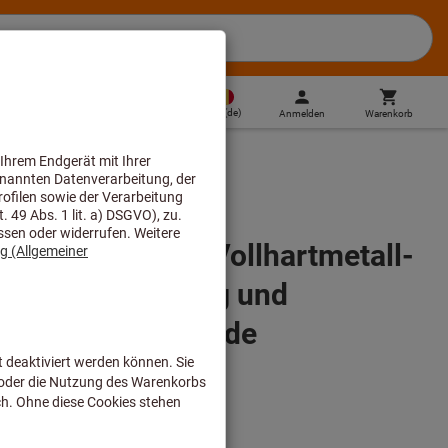
BE
(
de
)
Anmelden
Warenkorb
Direktkauf
2.0ISO IC908 Vollhartmetall-
mit Innenkühlung und
ür tiefe ISO-Gewinde