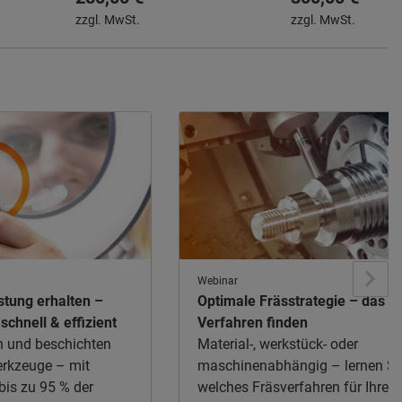
Innengewinde
Herstellung von B
zzgl. MwSt.
zzgl. MwSt.
oder
oder Außengewind
Webinar
stung erhalten –
Optimale Frässtrategie – das 
schnell & effizient
Verfahren finden
en und beschichten
Material-, werkstück- oder
rkzeuge – mit
maschinenabhängig – lernen Si
bis zu 95 % der
welches Fräsverfahren für Ihre