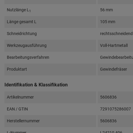
Nutzlänge L
56 mm
1
Länge gesamt L
105 mm
Schneidrichtung
rechtsschneidend
Werkzeugausführung
Voll-Hartmetall
Bearbeitungsverfahren
Gewindebearbeitu
Produktart
Gewindefräser
Identifikation & Klassifikation
Artikelnummer
5606836
EAN / GTIN
7291075286007
Herstellernummer
5606836
L-Nummer
L24210 406