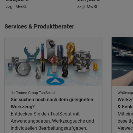
Kühlmittelzufuhr für die
Kühlmittelzufuhr für die
zzgl. MwSt.
zzgl. MwSt.
Herstellung von Innen- oder
Herstellung von Innen- oder
Außengewinden
Außengewinden
Services & Produktberater
Hoffmann Group ToolScout
Whitepap
Sie suchen noch nach dem geeigneten
Werkze
Werkzeug?
& Fehl
Entdecken Sie den ToolScout mit
Mit ein
Anwendungsdaten, Werkzeugsuche und
beseiti
individuellen Bearbeitungsaufgaben.
Verwec