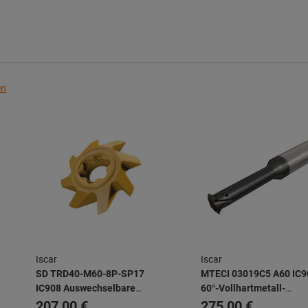
en
Iscar
Iscar
SD TRD40-M60-8P-SP17
MTECI 03019C5 A60 IC9
IC908 Auswechselbare
60°-Vollhartmetall-
Vollhartmetall-
Gewindewirbler mit inne
207,00 €
275,00 €