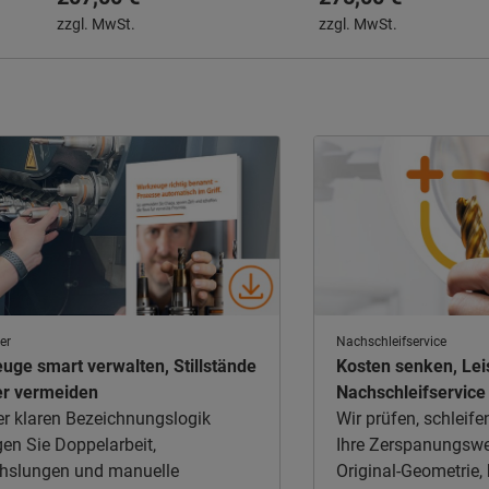
Gewindefräsköpfe für 60°
Kühlmittelzufuhr für die
zzgl. MwSt.
zzgl. MwSt.
Teilprofil-Gewinde
Herstellung von Innen- 
Außengewinden
er
Nachschleifservice
uge smart verwalten, Stillstände
Kosten senken, Lei
er vermeiden
Nachschleifservice 
er klaren Bezeichnungslogik
Wir prüfen, schleif
gen Sie Doppelarbeit,
Ihre Zerspanungswe
hslungen und manuelle
Original-Geometrie, 