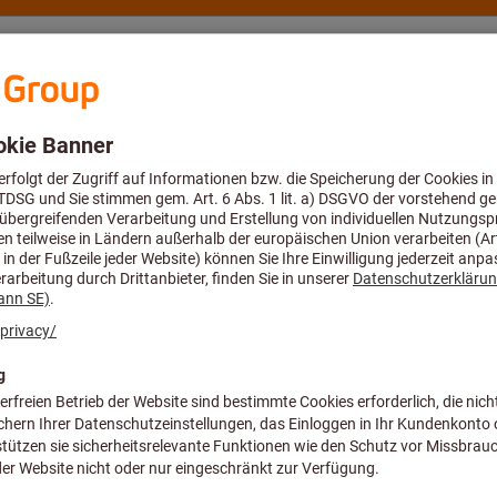
eratung und Support
Hoffmann Group
Mehrreihengewindefräser
Mehrreihen-Gewindefräser Mono
MTECQ 2020F56 
Gewindefräser 
Hinterschliff f
Artikel-Nr.:
5606836