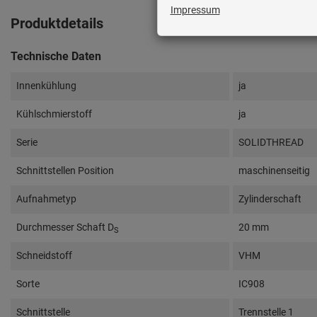
Produktdetails
Technische Daten
Innenkühlung
ja
Kühlschmierstoff
ja
Serie
SOLIDTHREAD
Schnittstellen Position
maschinenseitig
Aufnahmetyp
Zylinderschaft
Durchmesser Schaft D
20 mm
S
Schneidstoff
VHM
Sorte
IC908
Schnittstelle
Trennstelle 1