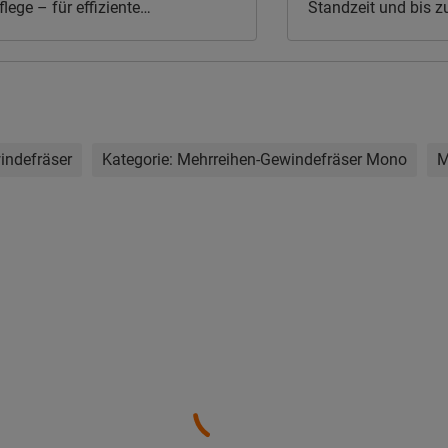
lege – für effiziente
Standzeit und bis z
ngsabläufe.
Kostenersparnis.
indefräser
Kategorie:
Mehrreihen-Gewindefräser Mono
M