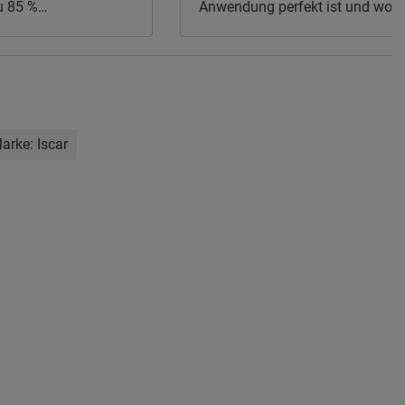
u 85 %
Anwendung perfekt ist und worin
Unterschiede liegen.
arke:
Iscar