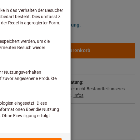
ür Geschäftskunden nach
Anmeldung.
In den Warenkorb
 1-3 Werktage
ie Lieferzeit und eingeschränkte Beratung:
n wir für Sie direkt beim Hersteller, da er nicht Bestandteil unseres
nd somit nicht bei uns auf Lager liegt.
Infos
ikel teilen