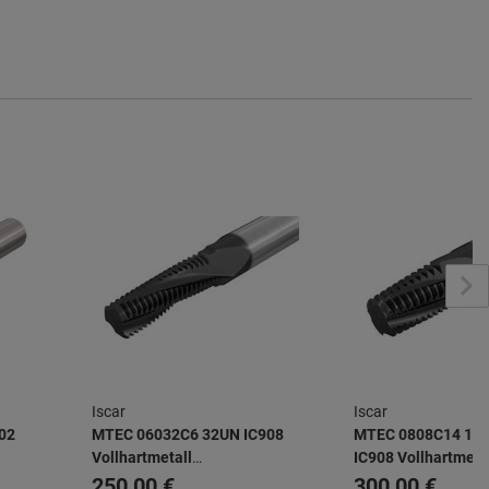
Iscar
Iscar
02
MTEC 06032C6 32UN IC908
MTEC 0808C14 19
Vollhartmetall
IC908 Vollhartmetal
rer
Gewindefräster UN für
Gewindefräser für 
250,00 €
300,00 €