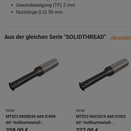
Gewindesteigung (TP) 2 mm
Nutzlänge (LU) 56 mm
Aus der gleichen Serie "SOLIDTHREAD"
Alle anseh
Iscar
Iscar
MTECI 0808D30 A60 IC908
MTECI 06032C9 A60 IC902
60°-Vollhartmetall-
60°-Vollhartmetall-
Gewindewirbler mit innerer
Gewindewirbler mit innerer
258,00 €
227,00 €