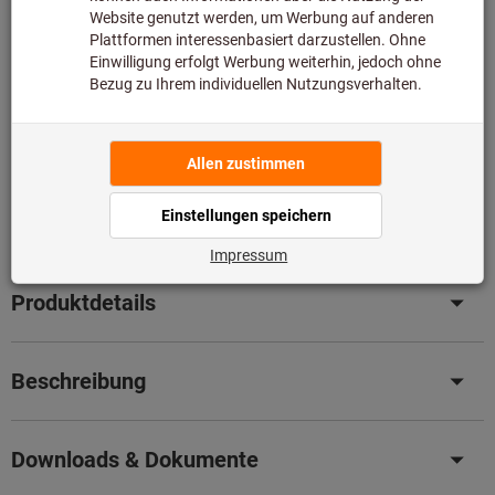
Diesen Artikel bestellen wir für Sie direkt beim Hersteller,
da er nicht Bestandteil unseres Hauptsortiments ist und
somit nicht bei uns auf Lager liegt.
Infos
Original-Nachschliff für Original Leistung
– Senken Sie
jetzt ganz einfach Ihre Kosten mit unserem
professionellen Nachschleifservice.
Details
Artikel merken
Artikel teilen
Produktdetails
Beschreibung
Downloads & Dokumente