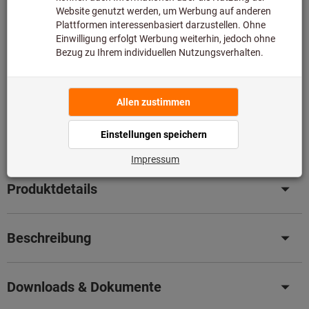
Diesen Artikel bestellen wir für Sie direkt beim Hersteller,
da er nicht Bestandteil unseres Hauptsortiments ist und
somit nicht bei uns auf Lager liegt.
Infos
Original-Nachschliff für Original Leistung
– Senken Sie
jetzt ganz einfach Ihre Kosten mit unserem
professionellen Nachschleifservice.
Details
Artikel merken
Artikel teilen
Produktdetails
Beschreibung
Downloads & Dokumente