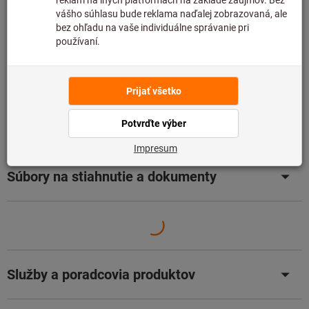
Pridať do zoznamu želaní
Zdieľajte položku
Katalóg
Podrobnosti o výrobku
Popis
Súbory na stiahnutie a dokumenty
Služby a poradcovia produktov