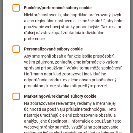
Cena za 1 ks
plus DPH
plus náklady na dopravu
Individuálne ceny pre obchodných zákazníkov po
prihlásení.
Typ:
NBC32
NBC43
NBC64
Počet
Do nákupného košíka
Dodanie ihneď