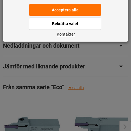
Produktdetaljer
Benämning
Nedladdningar och dokument
Jämför med liknande produkter
Från samma serie "Eco"
Visa alla