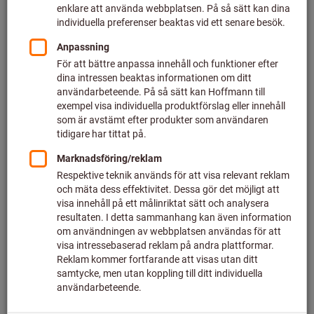
Pris per 1 st.
plus lagstadgad moms
Priser plus leveranskostnader
Individuella priser för företagskunder efter
inloggning.
Mängd
Till kundvagnen
I lager
Lägg till i önskelistan
Dela artikel
Vänd katalog