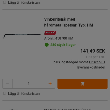
Lägg till i önskelistan
Vinkelritsnål med
hårdmetallspetsar, Typ: HM
Art-nr.: 458700 HM
280 styck i lager
141,49 SEK
Pris per 1 st.
plus lagstadgad moms
Priser plus
leveranskostnader
Mängd
Lägg till i önskelistan