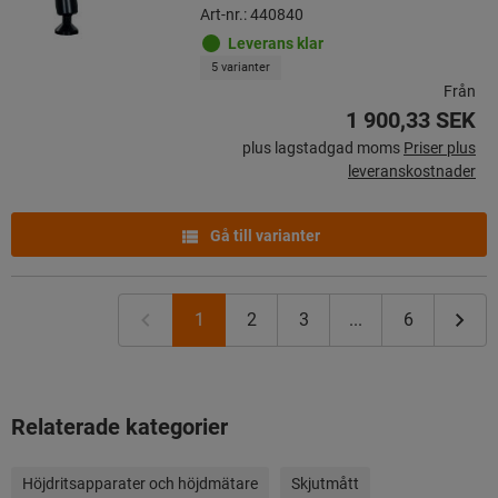
Art-nr.: 440840
Leverans klar
5 varianter
Från
1 900,33 SEK
plus lagstadgad moms
Priser plus
leveranskostnader
Gå till varianter
1
2
3
...
6
Relaterade kategorier
Höjdritsapparater och höjdmätare
Skjutmått