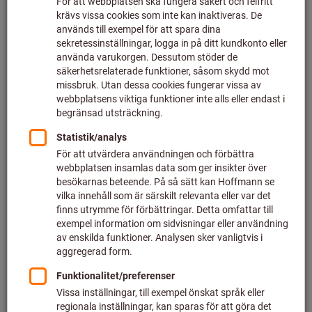
Mätbord (16)
Prismor (13)
Ritsverktyg (15)
Linjaler & stålmåttstickor (30)
Slagräkneverk & styckräkneverk (2)
Luppar (32)