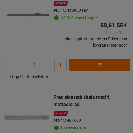
Art-nr.: 458800 HM
13 018 styck i lager
58,61 SEK
Pris per 1 st.
plus lagstadgad moms
Priser plus
leveranskostnader
Mängd
Lägg till i önskelistan
Precisionsstålskala rostfri,
mattpolerad
Art-nr.: 461600
Leverans klar