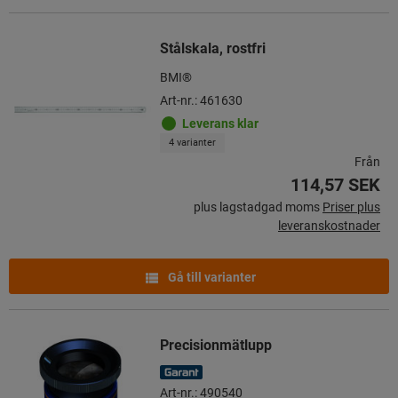
Stålskala, rostfri
BMI®
Art-nr.: 461630
Leverans klar
4 varianter
Från
114,57 SEK
plus lagstadgad moms
Priser plus
leveranskostnader
Gå till varianter
Precisionmätlupp
Art-nr.: 490540