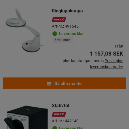
Ringlupplampa
Art-nr.: 491545
Leverans klar
3 varianter
Från
1 157,08 SEK
plus lagstadgad moms
Priser plus
leveranskostnader
Gå till varianter
Stativfot
Art-nr.: 442140
Leverans klar