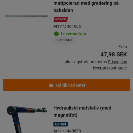
mattpolerad med gradering på
baksidan
Art-nr.: 461805
Leverans klar
3 varianter
Från
47,98 SEK
plus lagstadgad moms
Priser plus
leveranskostnader
Gå till varianter
Hydrauliskt mätstativ (med
magnetfot)
Art-nr.: 440600