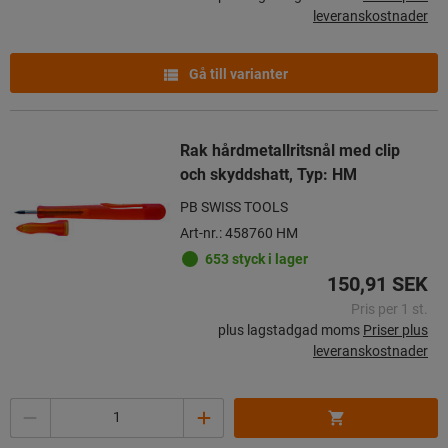
leveranskostnader
Gå till varianter
Rak hårdmetallritsnål med clip
och skyddshatt, Typ: HM
PB SWISS TOOLS
Art-nr.: 458760 HM
653 styck i lager
150,91 SEK
Pris per 1 st.
plus lagstadgad moms
Priser plus
leveranskostnader
Mängd