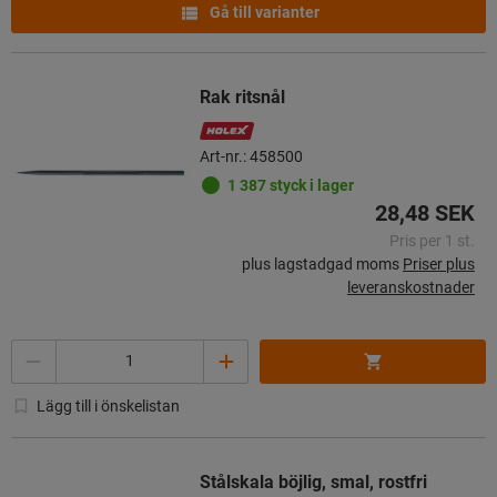
Gå till varianter
Rak ritsnål
Art-nr.: 458500
1 387 styck i lager
28,48 SEK
Pris per 1 st.
plus lagstadgad moms
Priser plus
leveranskostnader
Mängd
Lägg till i önskelistan
Stålskala böjlig, smal, rostfri