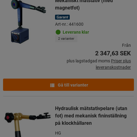
Mekaniskt mätstativ (med
magnetfot)
Art-nr.: 441600
Leverans klar
2 varianter
Från
2 347,63 SEK
plus lagstadgad moms
Priser plus
leveranskostnader
Gå till varianter
Hydraulisk mätstativpelare (utan
fot) med mekanisk fininställning
på klockhållaren
HG