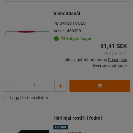
Vinkelritsnål
PB SWISS TOOLS
Art-nr.: 458300
784 styck i lager
91,41 SEK
Pris per 1 st.
plus lagstadgad moms
Priser plus
leveranskostnader
Mängd
Lägg till i önskelistan
Hårlinjal rostfri i fodral