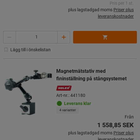
Pris per 1 st.
plus lagstadgad moms
Priser plus
leveranskostnader
Mängd
Lägg till i önskelistan
Magnetmätstativ med
fininställning på stångsystemet
Art-nr.: 441180
Leverans klar
4 varianter
Från
1 558,85 SEK
plus lagstadgad moms
Priser plus
leveranskostnader