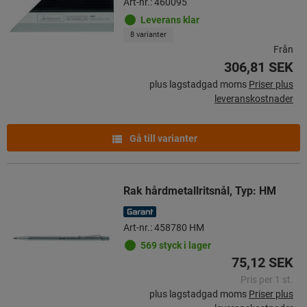
Art-nr.: 460095
Leverans klar
8 varianter
Från
306,81 SEK
plus lagstadgad moms
Priser plus
leveranskostnader
Gå till varianter
Rak hårdmetallritsnål, Typ: HM
Art-nr.: 458780 HM
569 styck i lager
75,12 SEK
Pris per 1 st.
plus lagstadgad moms
Priser plus