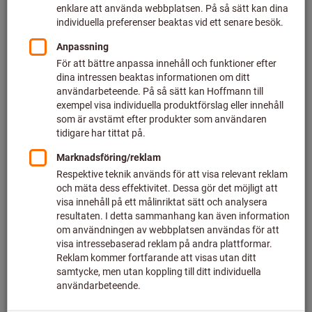
Filtrera och sortera
160
produkter
Produkter
Stålskala böjlig, smal, rostfri
Bästsäljare
mattpolerad
Art-nr.: 461800
Leverans klar
6 varianter
Från
29,25 SEK
plus lagstadgad moms
Priser plus
leveranskostnader
Gå till varianter