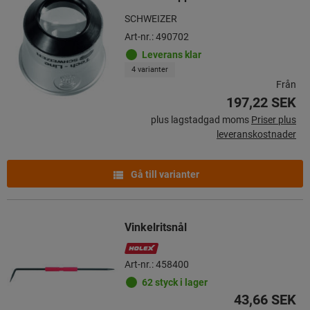
SCHWEIZER
Art-nr.: 490702
Leverans klar
4 varianter
Från
197,22 SEK
plus lagstadgad moms
Priser plus
leveranskostnader
Gå till varianter
Vinkelritsnål
Art-nr.: 458400
62 styck i lager
43,66 SEK