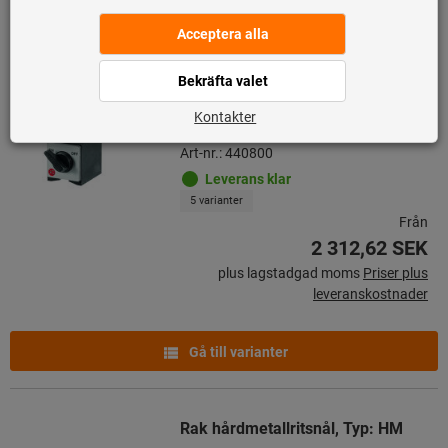
Hydrauliskt magnetmätstativ
(med fot) med mekanisk
fininställning på klockhållaren
HG
Art-nr.: 440800
Leverans klar
5 varianter
Från
2 312,62 SEK
plus lagstadgad moms
Priser plus
leveranskostnader
Gå till varianter
Rak hårdmetallritsnål, Typ: HM