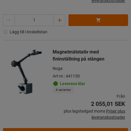
leveranskostnader
Mängd
Lägg till i önskelistan
Magnetmätstativ med
fininställning på stången
Noga
Art-nr.: 441150
Leverans klar
4 varianter
Från
2 055,01 SEK
plus lagstadgad moms
Priser plus
leveranskostnader