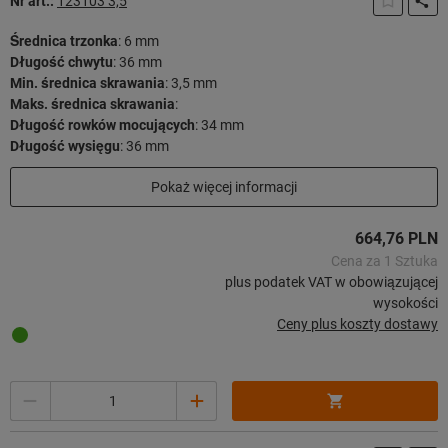
Nr art.:
123103 3,5
Średnica trzonka
:
6 mm
Długość chwytu
:
36 mm
Min. średnica skrawania
:
3,5 mm
Maks. średnica skrawania
:
Długość rowków mocujących
:
34 mm
Długość wysięgu
:
36 mm
Długość użytkowa
:
29 mm
Pokaż więcej informacji
Długość całkowita
:
72 mm
Strategia skrawania
:
HPC
664,76 PLN
42 sztuk w magazynie
Cena za 1 Sztuka
plus podatek VAT w obowiązującej
wysokości
Ceny plus koszty dostawy
Ilość