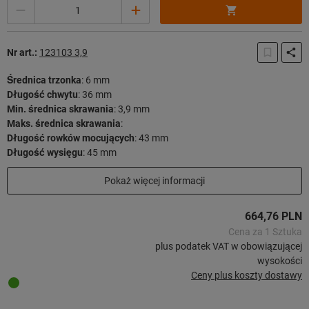
Ilość
Nr art.:
123103 3,9
Średnica trzonka
:
6 mm
Długość chwytu
:
36 mm
Min. średnica skrawania
:
3,9 mm
Maks. średnica skrawania
:
Długość rowków mocujących
:
43 mm
Długość wysięgu
:
45 mm
Długość użytkowa
:
36 mm
Pokaż więcej informacji
Długość całkowita
:
81 mm
Strategia skrawania
:
HPC
664,76 PLN
29 sztuk w magazynie
Cena za 1 Sztuka
plus podatek VAT w obowiązującej
wysokości
Ceny plus koszty dostawy