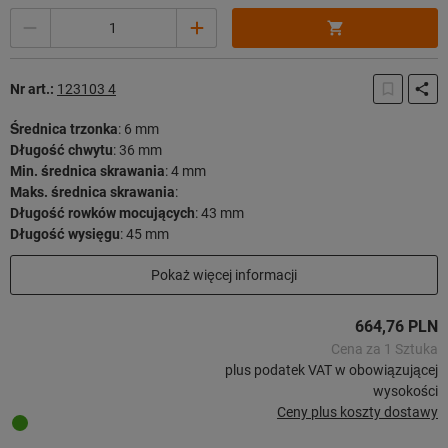
Ilość
Nr art.:
123103 4
Średnica trzonka
:
6 mm
Długość chwytu
:
36 mm
Min. średnica skrawania
:
4 mm
Maks. średnica skrawania
:
Długość rowków mocujących
:
43 mm
Długość wysięgu
:
45 mm
Długość użytkowa
:
36 mm
Pokaż więcej informacji
Długość całkowita
:
81 mm
Strategia skrawania
:
HPC
664,76 PLN
67 sztuk w magazynie
Cena za 1 Sztuka
plus podatek VAT w obowiązującej
wysokości
Ceny plus koszty dostawy