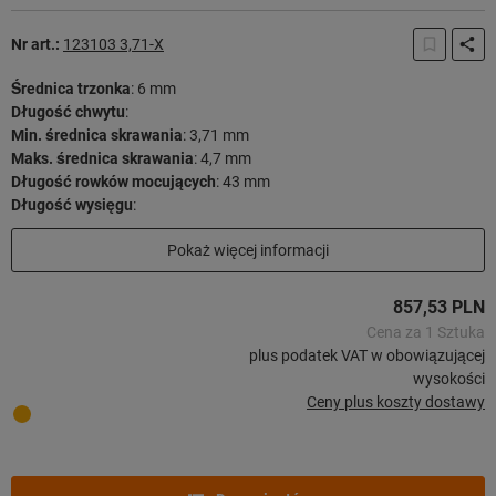
Nr art.:
123103 3,71-X
Średnica trzonka
:
6 mm
Długość chwytu
:
Min. średnica skrawania
:
3,71 mm
Maks. średnica skrawania
:
4,7 mm
Długość rowków mocujących
:
43 mm
Długość wysięgu
:
Długość użytkowa
:
Pokaż więcej informacji
Długość całkowita
:
81 mm
Strategia skrawania
:
HPC
857,53 PLN
Minimalna ilość zamówienia 5 sztuki
Cena za 1 Sztuka
Dostawa w terminie późniejszym
plus podatek VAT w obowiązującej
wysokości
Ceny plus koszty dostawy
Skaluj ceny:
z 5 sztuki
857,53 PLN
/ 1 Sztuka
z 20 sztuki
714,78 PLN
/ 1 Sztuka