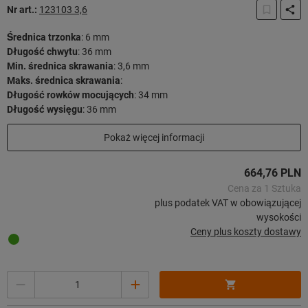
Nr art.:
123103 3,6
Średnica trzonka
:
6 mm
Długość chwytu
:
36 mm
Min. średnica skrawania
:
3,6 mm
Maks. średnica skrawania
:
Długość rowków mocujących
:
34 mm
Długość wysięgu
:
36 mm
Długość użytkowa
:
29 mm
Pokaż więcej informacji
Długość całkowita
:
72 mm
Strategia skrawania
:
HPC
664,76 PLN
8 sztuk w magazynie
Cena za 1 Sztuka
plus podatek VAT w obowiązującej
wysokości
Ceny plus koszty dostawy
Ilość