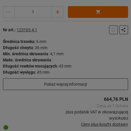
Ilość
Nr art.:
123103 4,1
Średnica trzonka
:
6 mm
Długość chwytu
:
36 mm
Min. średnica skrawania
:
4,1 mm
Maks. średnica skrawania
:
Długość rowków mocujących
:
43 mm
Długość wysięgu
:
45 mm
Długość użytkowa
:
36 mm
Pokaż więcej informacji
Długość całkowita
:
81 mm
Strategia skrawania
:
HPC
664,76 PLN
23 sztuk w magazynie
Cena za 1 Sztuka
plus podatek VAT w obowiązującej
wysokości
Ceny plus koszty dostawy