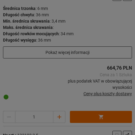
Średnica trzonka
:
6 mm
Długość chwytu
:
36 mm
Min. średnica skrawania
:
3,4 mm
Maks. średnica skrawania
:
Długość rowków mocujących
:
34 mm
Długość wysięgu
:
36 mm
Długość użytkowa
:
29 mm
Pokaż więcej informacji
Długość całkowita
:
72 mm
Strategia skrawania
:
HPC
664,76 PLN
44 sztuk w magazynie
Cena za 1 Sztuka
plus podatek VAT w obowiązującej
wysokości
Ceny plus koszty dostawy
Ilość