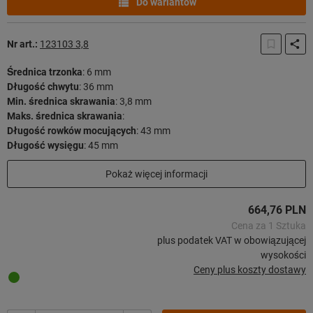
Do wariantów
Nr art.:
123103 3,8
Średnica trzonka
:
6 mm
Długość chwytu
:
36 mm
Min. średnica skrawania
:
3,8 mm
Maks. średnica skrawania
:
Długość rowków mocujących
:
43 mm
Długość wysięgu
:
45 mm
Długość użytkowa
:
36 mm
Pokaż więcej informacji
Długość całkowita
:
81 mm
Strategia skrawania
:
HPC
664,76 PLN
37 sztuk w magazynie
Cena za 1 Sztuka
plus podatek VAT w obowiązującej
wysokości
Ceny plus koszty dostawy