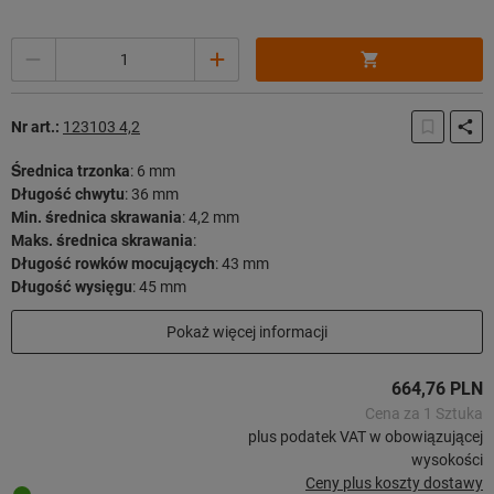
Ilość
Nr art.:
123103 4,2
Średnica trzonka
:
6 mm
Długość chwytu
:
36 mm
Min. średnica skrawania
:
4,2 mm
Maks. średnica skrawania
:
Długość rowków mocujących
:
43 mm
Długość wysięgu
:
45 mm
Długość użytkowa
:
36 mm
Pokaż więcej informacji
Długość całkowita
:
81 mm
Strategia skrawania
:
HPC
664,76 PLN
26 sztuk w magazynie
Cena za 1 Sztuka
plus podatek VAT w obowiązującej
wysokości
Ceny plus koszty dostawy