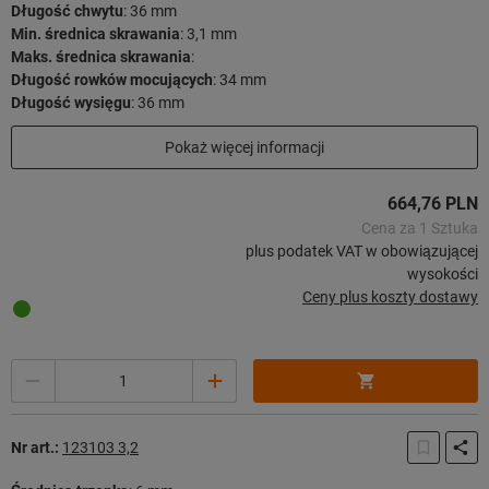
Długość chwytu
:
36 mm
Min. średnica skrawania
:
3,1 mm
Maks. średnica skrawania
:
Długość rowków mocujących
:
34 mm
Długość wysięgu
:
36 mm
Długość użytkowa
:
29 mm
Pokaż więcej informacji
Długość całkowita
:
72 mm
Strategia skrawania
:
HPC
664,76 PLN
23 sztuk w magazynie
Cena za 1 Sztuka
plus podatek VAT w obowiązującej
wysokości
Ceny plus koszty dostawy
Ilość
Nr art.:
123103 3,2