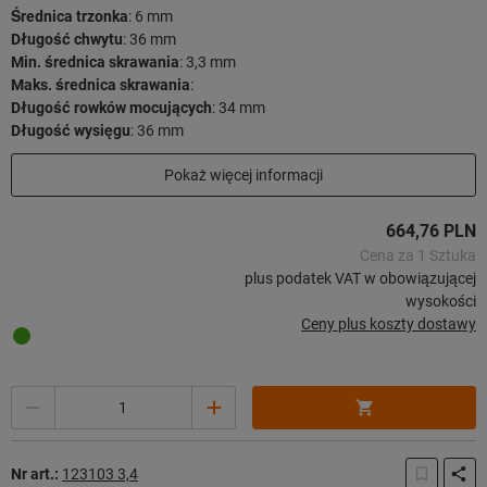
Średnica trzonka
:
6 mm
Długość chwytu
:
36 mm
Min. średnica skrawania
:
3,3 mm
Maks. średnica skrawania
:
Długość rowków mocujących
:
34 mm
Długość wysięgu
:
36 mm
Długość użytkowa
:
29 mm
Pokaż więcej informacji
Długość całkowita
:
72 mm
Strategia skrawania
:
HPC
664,76 PLN
51 sztuk w magazynie
Cena za 1 Sztuka
plus podatek VAT w obowiązującej
wysokości
Ceny plus koszty dostawy
Ilość
Nr art.:
123103 3,4