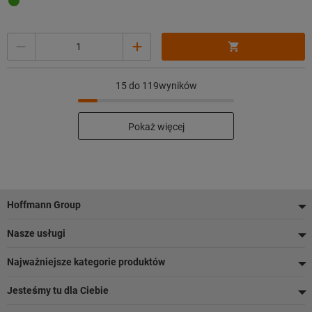
Ilość
15
do 119wyników
Pokaż więcej
Stopka
Hoffmann Group
Nasze usługi
Najważniejsze kategorie produktów
Jesteśmy tu dla Ciebie