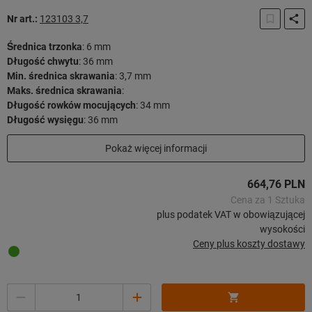
Nr art.:
123103 3,7
Średnica trzonka
:
6 mm
Długość chwytu
:
36 mm
Min. średnica skrawania
:
3,7 mm
Maks. średnica skrawania
:
Długość rowków mocujących
:
34 mm
Długość wysięgu
:
36 mm
Długość użytkowa
:
29 mm
Pokaż więcej informacji
Długość całkowita
:
72 mm
Strategia skrawania
:
HPC
664,76 PLN
21 sztuk w magazynie
Cena za 1 Sztuka
plus podatek VAT w obowiązującej
wysokości
Ceny plus koszty dostawy
Ilość