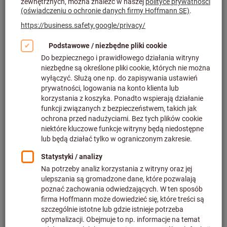
C
2
C
HB iHE dostępne wtej samej cenie co HA. Kształt
HB:
zamawia się,
podając
nr
123104
. Kształt
HE:
zamawia się, podając
nr
123109
.
Seria: Pro Steel
Proces obróbki: Wiercenie w pełnym materiale (BVB)
Strategia skrawania: HPC
Tolerancja średnicy skrawania: Klasa tolerancji wg ISO
Kształt uchwytu: Standard
Typ uchwytu: chwyt walcowy
Złącze: Miejsce rozdzielenia 1
pokaż więcej
Filtr
Nr art.:
123103 3
Średnica trzonka
:
6 mm
Długość chwytu
:
36 mm
Min. średnica skrawania
:
3 mm