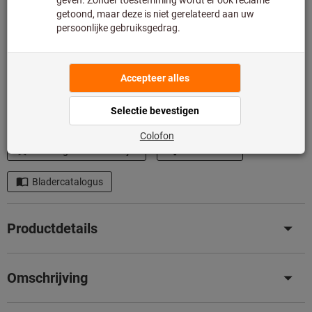
Aan de winkelwagen toevoegen
Levertijd ca.
1-2 werkdagen
Op voorraad
Toevoegen aan wenslijst
Artikel delen
Bladercatalogus
Productdetails
Omschrijving