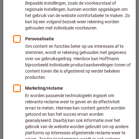
Prijs per 1 paar
Excl. BTW
Excl. verzendkosten
Klantspecifieke prijzen voor zakelijke klanten na
registratie
/ aanmelding.
Schaalprijzen:
van 1 paar
€ 6,36
/ 1 paar
van 12 paren
€ 5,30
/ 1 paar
Handschoenmaat:
7
8
9
10
11
Maattabel
Aantal