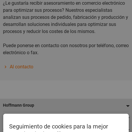
¿Le gustaría recibir asesoramiento en comercio electrónico
para optimizar sus procesos? Nuestros especialistas
analizan sus procesos de pedido, fabricación y producción y
desarrollan soluciones individuales para optimizar sus
procesos y reducir los costes de los mismos.
Puede ponerse en contacto con nosotros por teléfono, correo
electrónico o fax.
Al contacto
Pie
Hoffmann Group
de
Nuestros servicios
página
Seguimiento de cookies para la mejor
Categorías de productos destacados