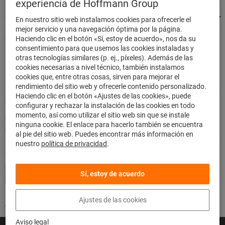
experiencia de Hoffmann Group
Siempre estamos a su disposición
En nuestro sitio web instalamos cookies para ofrecerle el
mejor servicio y una navegación óptima por la página.
Pedir de forma rápida y segura
Haciendo clic en el botón «Sí, estoy de acuerdo», nos da su
consentimiento para que usemos las cookies instaladas y
500.000 artículos listados
otras tecnologías similares (p. ej., píxeles). Además de las
Envío nacional en 48h
cookies necesarias a nivel técnico, también instalamos
Máxima capacidad de entrega
cookies que, entre otras cosas, sirven para mejorar el
rendimiento del sitio web y ofrecerle contenido personalizado.
Haciendo clic en el botón «Ajustes de las cookies», puede
Método de pago
configurar y rechazar la instalación de las cookies en todo
momento, así como utilizar el sitio web sin que se instale
ninguna cookie. El enlace para hacerlo también se encuentra
al pie del sitio web. Puedes encontrar más información en
nuestro
política de privacidad
.
Síganos
Sí, estoy de acuerdo
Ajustes de las cookies
Aviso legal