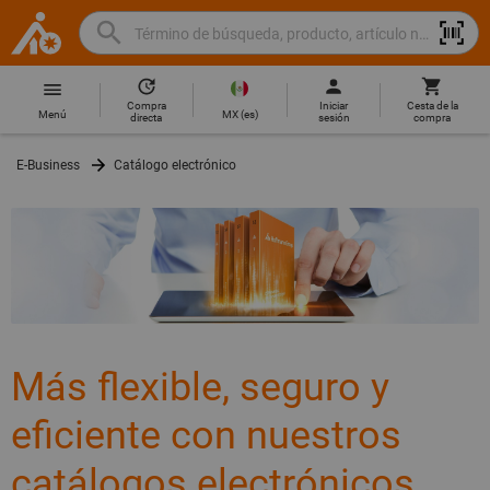
Buscar
Término
Hoffmann
de
Group
búsqueda,
Compra
Iniciar
Cesta de la
Home
Hoffmann
producto,
MX
(
es
)
Menú
directa
sesión
compra
Group
artículo
site
no.,
E-Business
Catálogo electrónico
navigation
categoría,
EAN/GTIN,
marca...
Más flexible, seguro y
eficiente con nuestros
catálogos electrónicos