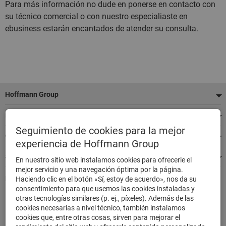
Para más información no dude en ponerse en contacto con
su técnico comercial o con nuestro especialiaste en
ebusiness estarán encantados de atender su consulta.
Pie
Hoffmann Group
de
Nuestros servicios
página
Seguimiento de cookies para la mejor
Categorías de productos destacados
experiencia de Hoffmann Group
Siempre estamos a su disposición
En nuestro sitio web instalamos cookies para ofrecerle el
mejor servicio y una navegación óptima por la página.
Pedir de forma rápida y segura
Haciendo clic en el botón «Sí, estoy de acuerdo», nos da su
consentimiento para que usemos las cookies instaladas y
500.000 artículos listados
otras tecnologías similares (p. ej., píxeles). Además de las
Envío nacional en 48h
cookies necesarias a nivel técnico, también instalamos
Máxima capacidad de entrega
cookies que, entre otras cosas, sirven para mejorar el