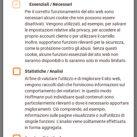
Prodotti
Maschera d’emergenza con filtro
Parat 4700
Dräger
Codice art.: 097296
Disponibile
2 varianti
da
235,52 €
più IVA all’aliquota corrente
Prezzo più
spese di spedizione
Vai alle varianti
Categorie Correlate