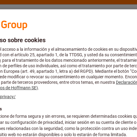
rte y asesoría
Hoffmann Group
Catálogo y folletos
Ofertas
de protección respiratoria
lador
Normas & Certificaciones
Todos los filtros