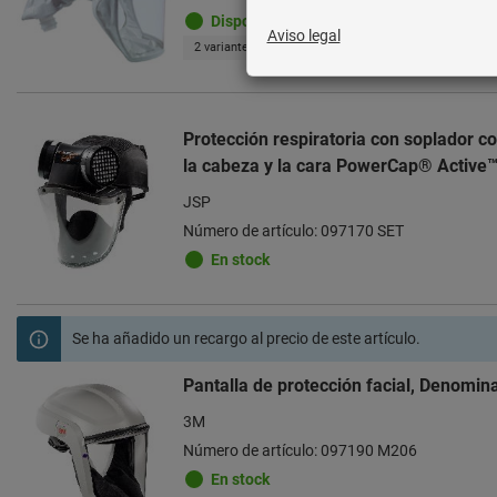
Disponible
2 variantes
Protección respiratoria con soplador c
la cabeza y la cara PowerCap® Active™
JSP
Número de artículo: 097170 SET
En stock
Se ha añadido un recargo al precio de este artículo.
Pantalla de protección facial, Denomin
3M
Número de artículo: 097190 M206
En stock