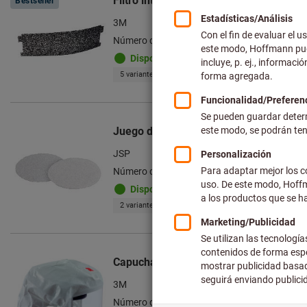
Filtro intercambiable Versaflo™ TR600
Bestseller
3M
Número de artículo: 097285
Disponible
5 variantes
Juego de filtros previos, 10 piezas pa
JSP
Número de artículo: 097171
Disponible
2 variantes
Capuchas de protección respiratoria c
3M
Número de artículo: 097282