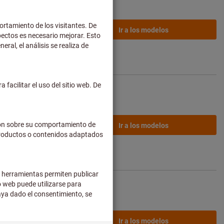
desde
56,08 €
Ir a los modelos
de envío no
incluidos
desde
18,30 €
Ir a los modelos
de envío no
incluidos
desde
61,59 €
Ir a los modelos