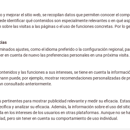
más IVA en la tarifa actual
Gastos 
ra PowerCap Active par
más IVA en la tarifa actual
Gastos 
on soplador