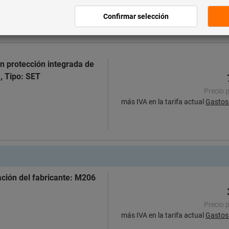
más IVA en la tarifa actual
Gastos 
on protección integrada de
, Tipo: SET
Precio 
más IVA en la tarifa actual
Gastos 
ación del fabricante: M206
Precio 
más IVA en la tarifa actual
Gastos 