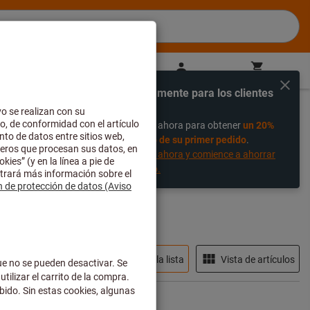
ES
(
es
)
Iniciar sesión
Cesta de la compra
Compra directa
Exclusivamente para los clientes
%
nuevos
Regístrese ahora para obtener
un 20%
descuento de su primer pedido
.
Regístrese ahora y comience a ahorrar
hoy mismo.
En stock
Vista de la lista
Vista de artículos