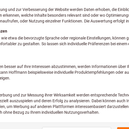
s
Top-Produktkategorien
Reibwerkzeuge
p ToolScout
Bohrwerkzeuge
inder
Messschieber
en-Konfigurator
Gleitschleifen
ice
Werkbänke
Schutzkleidung
leistungen
Zahlungsarten