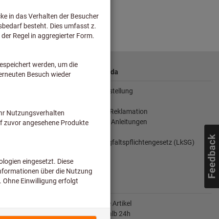
Wir sind für Sie da
Kontakt und Bestellung
Hilfe / FAQ
Rücksendung / Reklamation
Downloads und Anleitungen
Newsletter
Lieferkettensorgfaltspflichtengesetz (LkSG)
Schnell und Sicher
500.000 gelistete Artikel
Lieferung innerhalb 24h