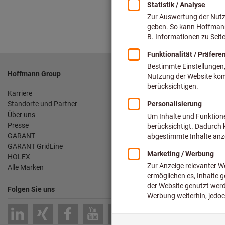
Fußzeile
Hoffmann Group
Unsere Service
Karriere
Blätterkatalog
Standorte und Partner
Hoffmann Grou
Über uns
Spannbacken-F
Presse
Werkzeugeinlag
GARANT
Nachschleifserv
GARANT GridLine
Kalibrierservice
HOLEX
Logistik-Dienst
Alle Marken
Folgen Sie uns