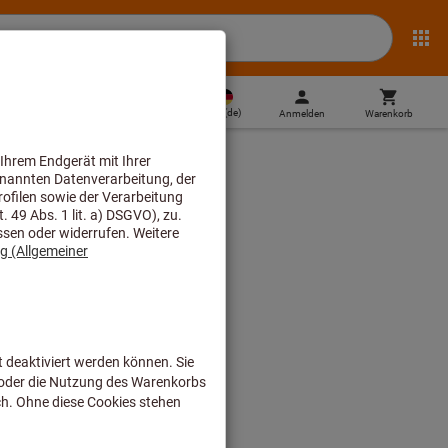
DE
(
de
)
Anmelden
Warenkorb
Direktkauf