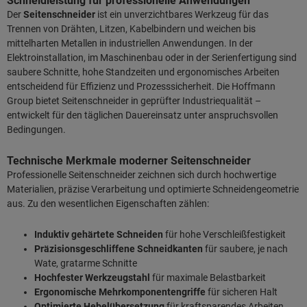
Schneidleistung für professionelle Anwendungen
Der
Seitenschneider
ist ein unverzichtbares Werkzeug für das
Trennen von Drähten, Litzen, Kabelbindern und weichen bis
mittelharten Metallen in industriellen Anwendungen. In der
Elektroinstallation, im Maschinenbau oder in der Serienfertigung sind
saubere Schnitte, hohe Standzeiten und ergonomisches Arbeiten
entscheidend für Effizienz und Prozesssicherheit. Die Hoffmann
Group bietet Seitenschneider in geprüfter Industriequalität –
entwickelt für den täglichen Dauereinsatz unter anspruchsvollen
Bedingungen.
Technische Merkmale moderner Seitenschneider
Professionelle Seitenschneider zeichnen sich durch hochwertige
Materialien, präzise Verarbeitung und optimierte Schneidengeometrie
aus. Zu den wesentlichen Eigenschaften zählen:
Induktiv gehärtete Schneiden
für hohe Verschleißfestigkeit
Präzisionsgeschliffene Schneidkanten
für saubere, je nach
Wate, gratarme Schnitte
Hochfester Werkzeugstahl
für maximale Belastbarkeit
Ergonomische Mehrkomponentengriffe
für sicheren Halt
Optimierte Hebelübersetzung
für kraftsparendes Arbeiten