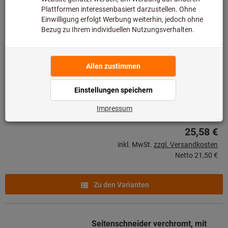
Zu den Varianten
Kunststoff-Seitenschneider 15°
abgewinkelt KW
Art.-Nr.: 725490
Lieferbar
3 Varianten
ab
25,58 €
inkl. MwSt.
zzgl. Versandkosten
Netto
21,50 €
Zu den Varianten
Seitenschneider verchromt, mit