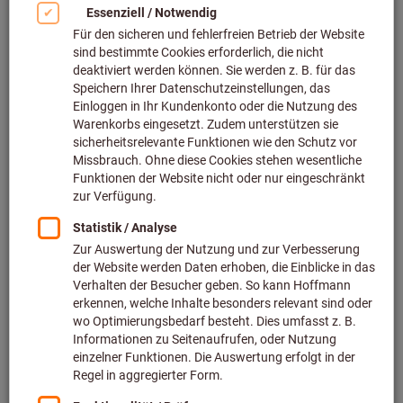
Lieferbar
2 Varianten
ab
24,40 €
inkl. MwSt.
zzgl. Versandkosten
Netto
20,50 €
Zu den Varianten
Elektronik-Seitenschneider Super
Knips® KW
KNIPEX®
Art.-Nr.: 726620
Lieferbar
2 Varianten
ab
25,35 €