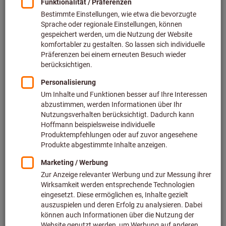
inkl. MwSt.
zzgl. Versandkosten
Netto
21,30 €
Zu den Varianten
Seitenschneider, verchromt VDE-
isoliert
KNIPEX®
Art.-Nr.: 725300
Lieferbar
4 Varianten
ab
34,39 €
inkl. MwSt.
zzgl. Versandkosten
Netto
28,90 €