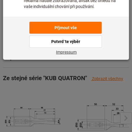
Přidat do seznamu přání
Sdílet artikl
Údaje o výrobku
Popis
Ze stejné série "KUB QUATRON"
Zobrazit všechny