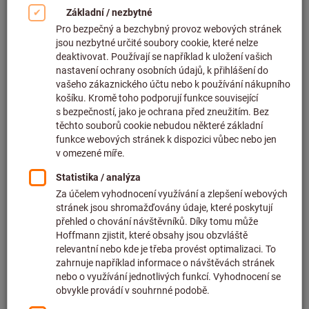
Kliknutím zvětšíte obrázek