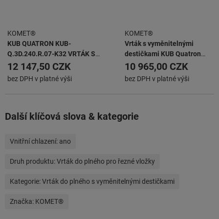
KOMET®
KOMET®
KUB QUATRON KUB-
Vrták s vyměnitelnými
Q.3D.240.R.07-K32 VRTÁK S
destičkami KUB Quatron
VYMĚNITELNÝMI
KUB-Q.2D.140.R.05-K20
12 147,50 CZK
10 965,00 CZK
BŘITOVÝMI DESTIČKAMI
bez DPH v platné výši
bez DPH v platné výši
Další klíčová slova & kategorie
Vnitřní chlazení:
ano
Druh produktu:
Vrták do plného pro řezné vložky
Kategorie:
Vrták do plného s vyměnitelnými destičkami
Značka:
KOMET®