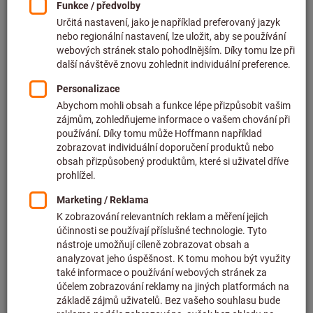
Cena za 1 ks
bez DPH v platné výši
plus náklady na dopravu
Individuální ceny pro firemní zákazníky po
přihlášení.
Množství
Do košíku
Předpokládaná doba dodání: 2–3 týdny
Upozorňujeme na prodlouženou dodací lhůtu a
omezené poradenství:
Tuto položku pro vás objednáváme přímo u výrobce,
protože není součástí našeho hlavního sortimentu, a
proto ji nemáme skladem.
Informace