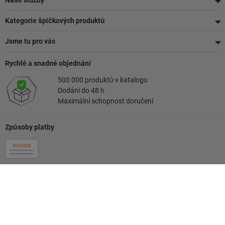
Naše služby
Kategorie špičkových produktů
Jsme tu pro vás
Rychlé a snadné objednání
500 000 produktů v katalogu
Dodání do 48 h
Maximální schopnost doručení
Způsoby platby
Sledujte nás
Vaše kontaktní osoba