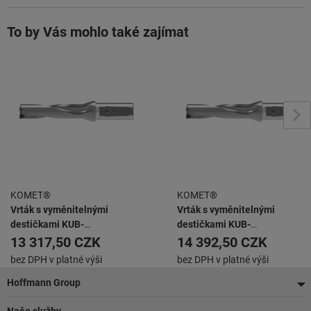
To by Vás mohlo také zajímat
KOMET®
KOMET®
Vrták s vyměnitelnými
Vrták s vyměnitelnými
destičkami KUB-
destičkami KUB-
T.4D.240.R.04-K25 KUB
T.4D.340.R.05-K32 KUB
13 317,50 CZK
14 392,50 CZK
TRIGON -
TRIGON -
bez DPH v platné výši
bez DPH v platné výši
Zápatí
Hoffmann Group