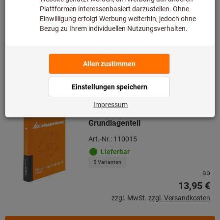
3 Varianten
ab
11,95 €
zzgl. MwSt.
zzgl. Versandkosten
Zu den Varianten
Zerspanungshandbuch -
Grundlagenteil
Art.-Nr.: 110015
Lieferbar
5 Varianten
ab
13,95 €
zzgl. MwSt.
zzgl. Versandkosten