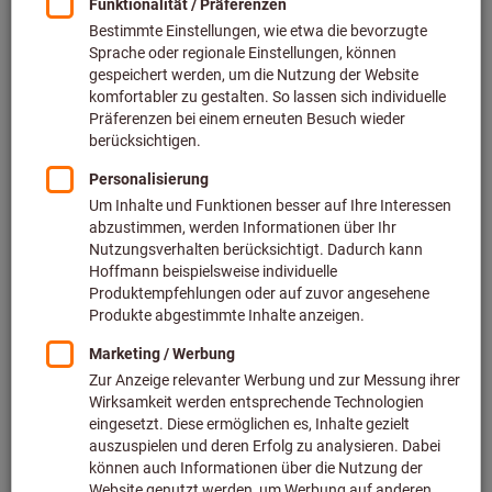
Tabellenbuch Metall mit digitalem
Freischaltcode, Sprache: DE
Art.-Nr.: 110956 DE
106 Stück sofort lieferbar
51,90 €
Preis pro 1 Stück
zzgl. MwSt.
zzgl. Versandkosten
Menge
Artikel merken
Zerspanungshandbuch -
Schnittdatenteil
Art.-Nr.: 110020
Lieferbar