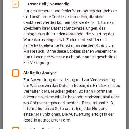
ab
31,90 €
zzgl. MwSt.
zzgl. Versandkosten
Zu den Varianten
Zerspanungshandbuch - 2-teilig
Art.-Nr.: 110010
Lieferbar
5 Varianten
ab
23,20 €
zzgl. MwSt.
zzgl. Versandkosten
Zu den Varianten