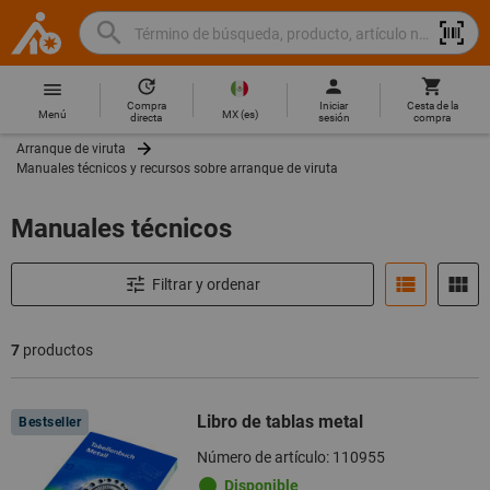
Buscar
Término
Hoffmann
de
Group
búsqueda,
Compra
Iniciar
Cesta de la
Home
Hoffmann
producto,
MX
(
es
)
Menú
directa
sesión
compra
Group
artículo
Arranque de viruta
site
no.,
Manuales técnicos y recursos sobre arranque de viruta
navigation
categoría,
EAN/GTIN,
Manuales técnicos
marca...
Filtrar y ordenar
7
productos
Productos
Libro de tablas metal
Bestseller
Número de artículo: 110955
Disponible