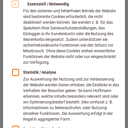
Filtern & Sortieren
Mehr als
3000
Produkte gefunden
Produkte
Spiralbohrer HSS N TiN
Bestseller
Art.-Nr.: 114360
Lieferbar
109 Varianten
ab
2,00 €
zzgl. MwSt.
zzgl. Versandkosten
Zu den Varianten