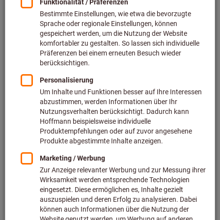
HOLEX Pro Steel VHM-Bohrer
zylindrischer Schaft DIN 6535 HA
TiAlN
Art.-Nr.: 122776
Lieferbar
199 Varianten
ab
56,52 €
zzgl. MwSt.
zzgl. Versandkosten
Zu den Varianten
Spiralbohrer HSS N unbeschichtet