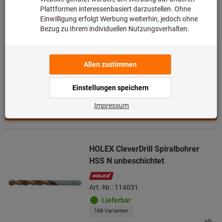
Art.-Nr.: 114150
Lieferbar
228 Varianten
ab
2,09 €
Staffelpreise ansehen
zzgl. MwSt.
zzgl. Versandkosten
Zu den Varianten
HOLEX CleverDrill Spiralbohrer
HSS N unbeschichtet
Art.-Nr.: 114031
Lieferbar
168 Varianten
ab