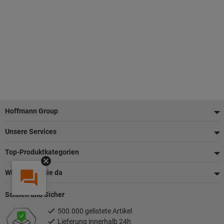
Fußzeile
Hoffmann Group
Unsere Services
Top-Produktkategorien
Wir sind für Sie da
Schnell und Sicher
500.000 gelistete Artikel
Lieferung innerhalb 24h