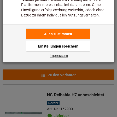
Produkte
Spiralbohrer HSS N TiN
Bestseller
Art.-Nr.: 114360
Lieferbar
109 Varianten
ab
2,00 €
zzgl. MwSt.
zzgl. Versandkosten
Zu den Varianten
NC-Reibahle H7 unbeschichtet
Art.-Nr.: 162900
Lieferbar