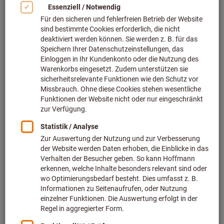
Reibwerkzeuge (441)
Bohraufnahmen & Adapterlösungen (732)
Gewindebohrer (382)
Gewindeformer (37)
Bohrungsbearbeitung Ersatzteile & Zubehör (867)
Leere Boxen & Kassetten für Bohrbearbeitung (10)