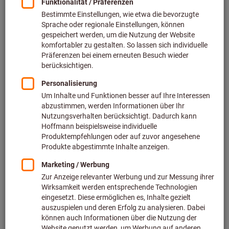
Sie suchen noch nach dem geeigneten
Werkzeug?
Entdecken Sie den ToolScout mit
Anwendungsdaten, Werkzeugsuche und
individuellen Bearbeitungsaufgaben.
Finden Sie hier Ihr passendes Werkzeug
Kosten senken, Leistung erhalten –
Nachschleifservice schnell & effizient
Wir prüfen, schleifen und beschichten Ihre
Zerspanungswerkzeuge – mit Original-
Geometrie, bis zu 95 % der Standzeit und bis
zu 85 % Kostenersparnis.
Zum Nachschleifservice
Filtern & Sortieren
Mehr als
3000
Produkte gefunden