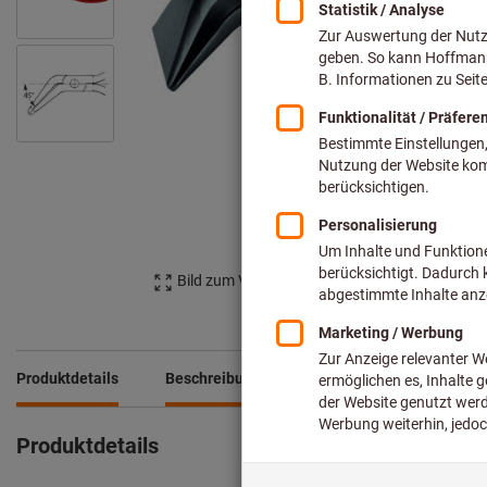
Bild zum Vergrößern anklicken
Produktdetails
Beschreibung
Downloads & Dokumente
Produktdetails