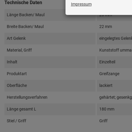
Technische Daten
Länge Backen/ Maul
28 mm
Breite Backen/ Maul
22 mm
Art Gelenk
eingelegtes Gelen
Material, Griff
Kunststoff umman
Inhalt
Einzelteil
Produktart
Greifzange
Oberfläche
lackiert
Herstellungsverfahren
gehärtet; gesenk
Länge gesamt L
180 mm
Stiel / Griff
Griff