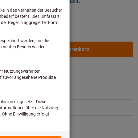
ür Geschäftskunden nach
Anmeldung.
In den Warenkorb
.
1-2 Werktage
ikel teilen
Blätterkatalog