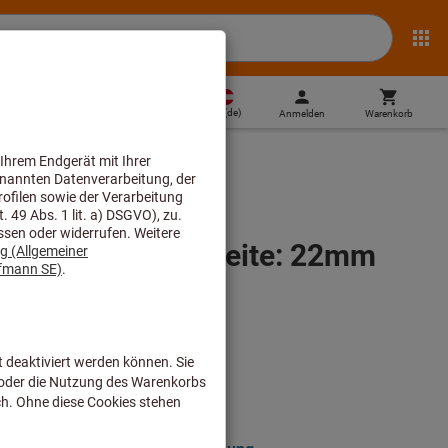
AT
(
de
)
Anmelden
Warenkorb
Direktkauf
 gekröpft, Maulbreite: 22mm