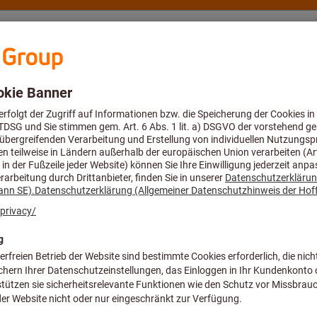
eratung und Support
Hoffmann Group
Angebote %
ngen & Gripzangen
Rundzangen & Flachzangen
Falz-Zange 45°
Artikel-Nr.:
709945 22
Preis pro 1 Stück
zzgl. MwSt.
zzgl. Versandkosten