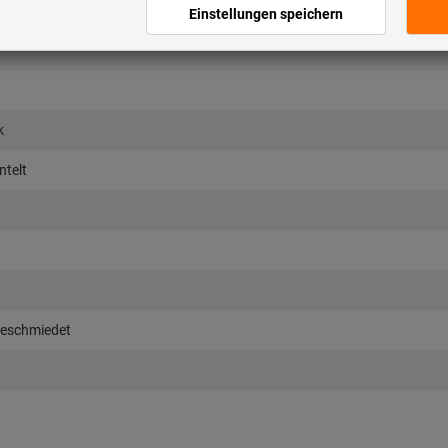
k
telt
geschmiedet