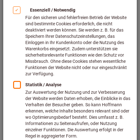
Erfahren Sie, welche Verfahren beim
Innengewinde sinnvoller sind, wie sich
Formen und Bohren unterscheiden und wie
Sie Ihre Prozesssicherheit steigern.
Jetzt Webinar ansehen
Filtern & Sortieren
121
Produkte
Produkte
Maschinen-Gewindebohrer HSS-E
Form B unbeschichtet
Art.-Nr.: 132830
Lieferbar
54 Varianten
ab