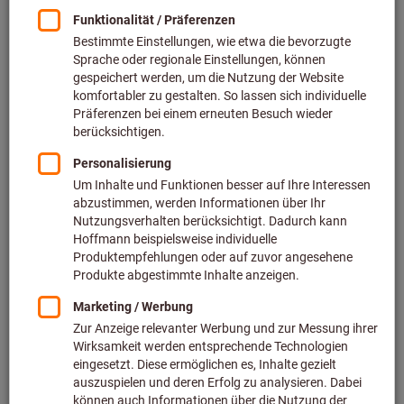
25,90 €
zzgl. MwSt.
zzgl. Versandkosten
Zu den Varianten
Maschinen-Gewindebohrer Form
B DIN 371 unbeschichtet
Art.-Nr.: 131150
Lieferbar
19 Varianten
ab
15,65 €
zzgl. MwSt.
zzgl. Versandkosten
Zu den Varianten