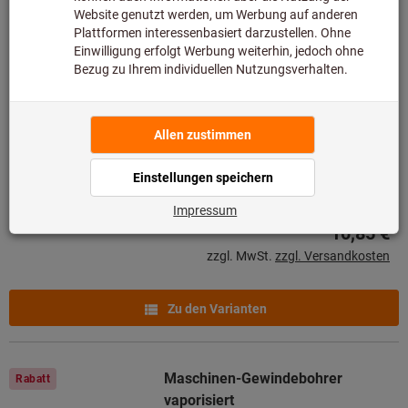
HOLEX Clever Tap Maschinen-
Bestseller
Gewindebohrer Form B DIN
371/376 unbeschichtet
Art.-Nr.: 131265
Lieferbar
10 Varianten
ab
10,85 €
zzgl. MwSt.
zzgl. Versandkosten
Zu den Varianten
Maschinen-Gewindebohrer
Rabatt
vaporisiert