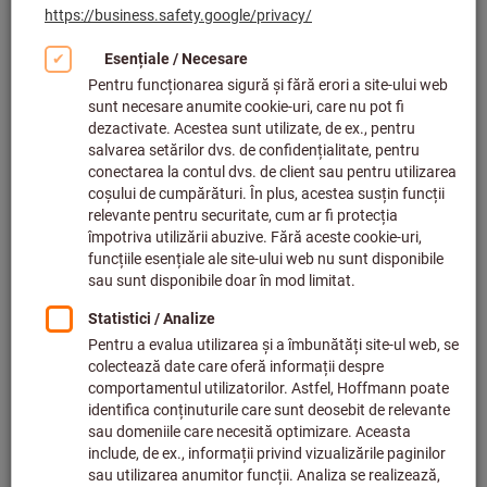
Autentificare
Aţi uitat datele de login?
Sunt client nou
Înregistraţi-vă acum şi economisiţi!
Beneficiile dvs. în calitate de client online: