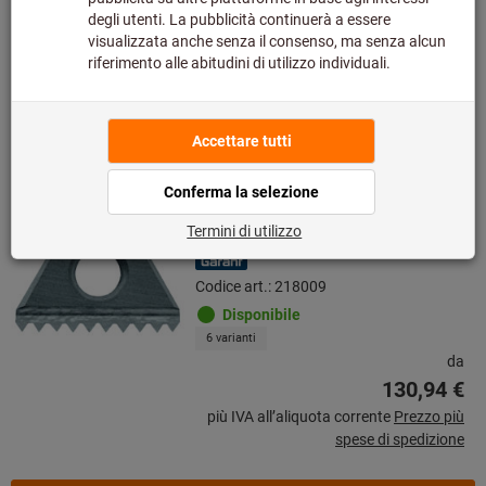
24,92 €
più IVA all’aliquota corrente
Prezzo più
spese di spedizione
Vai alle varianti
Inserto per fresa per filettatura
interna a 60° HB7720
Codice art.: 218009
Disponibile
6 varianti
da
130,94 €
più IVA all’aliquota corrente
Prezzo più
spese di spedizione