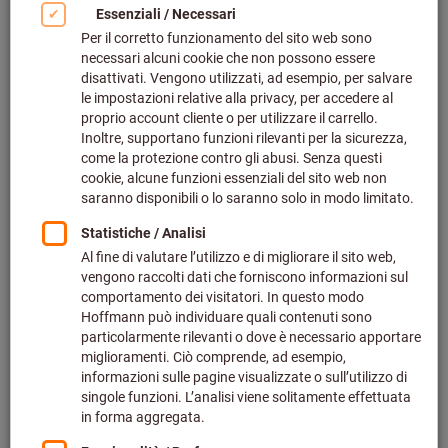
Prodotti
Inserto per fresa per filettatura
Più venduto
interna a 60° HB7720
Codice art.: 218007
Disponibile
5 varianti
da
68,03 €
più IVA all’aliquota corrente
Prezzo più
spese di spedizione
Vai alle varianti
Inserto per fresa per filettatura
interna ed esterna a 55° HB7720