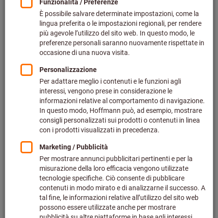
Codice art.: 218022
Disponibile
2 varianti
da
68,03 €
più IVA all’aliquota corrente
Prezzo più
spese di spedizione
Vai alle varianti
Inserto per fresa per filettatura
interna a 60° HB7720
Codice art.: 218122
Disponibile
3 varianti
da