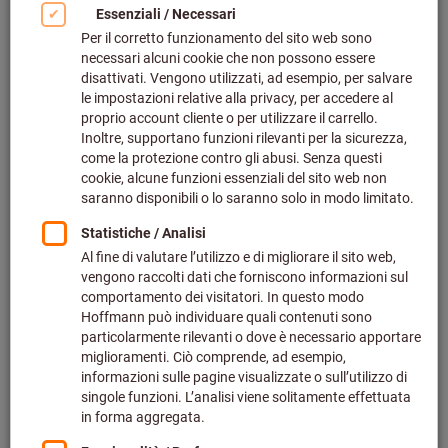
Gewindeformer (123)
Gewindedrehen (483)
Gewindefräser (655)
Schneideisen (805)
Gewindeschneidzeug-Sortiment (29)
Gewindehalterwerkzeug (74)
Gewindereparatur (132)