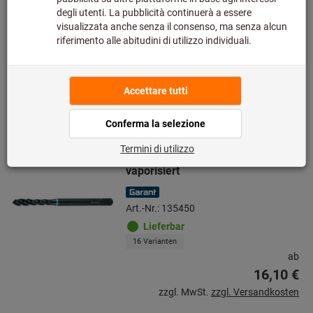
14 Varianten
ab
15,83 €
zzgl. MwSt.
zzgl. Versandkosten
Zu den Varianten
Maschinen-Gewindebohrer
vaporisiert
Art.-Nr.: 135450
Lieferbar
16 Varianten
ab
16,10 €
zzgl. MwSt.
zzgl. Versandkosten