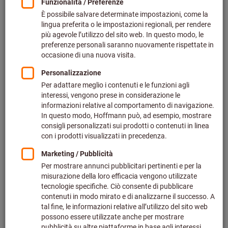
Gewindebearbeitung Ersatzteile & Zubehör (126)
Leere Boxen & Kassetten für Gewindebearbeitung (10)
Filtern & Sortieren
Mehr als
3000
Produkte gefunden
Produkte
Maschinen-Gewindebohrer Form
Bestseller
B vaporisiert
Art.-Nr.: 132150
Lieferbar