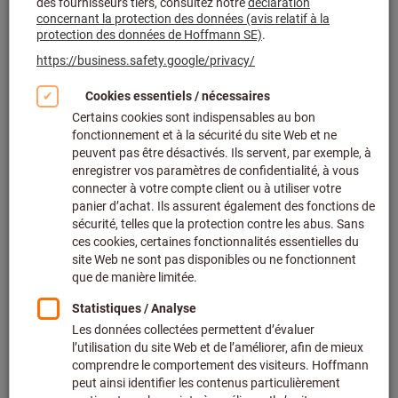
Pulvérisateur sous pression avec 2 gicleurs
différents, Type: 2
Réf.:
083515 2