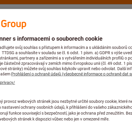
ví a podpora
Hoffmann Group
Blog
rátor
T NA SVÉM MÍSTĚ?
é vložky z tvrzené pěny přesně podle tvaru nářadí.Zvolte si
bo se rozhodněte pro levnější 2D variantu s jednou
yčíslenou do posledního haléře. Součástí našeho řešení je
.