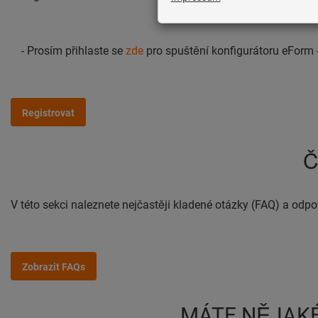
- Prosím přihlaste se
zde
pro spuštění konfigurátoru eForm 
Registrovat
Č
V této sekci naleznete nejčastěji kladené otázky (FAQ) a odp
Zobrazit FAQs
MÁTE NĚJAKÉ