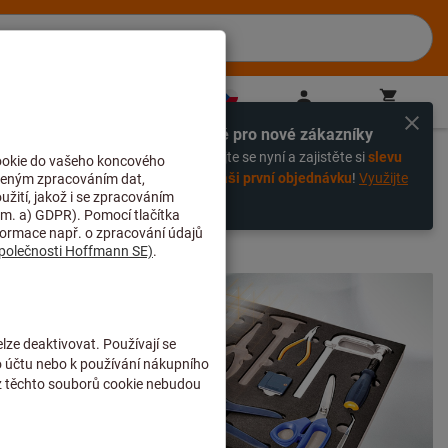
CZ
(
cs
)
Přihlášení
Košík
Přímý nákup
Výhradně pro nové zákazníky
%
Zaregistrujte se nyní a zajistěte si
slevu
-20% na vaši první objednávku
!
Využijte
slevu nyní!