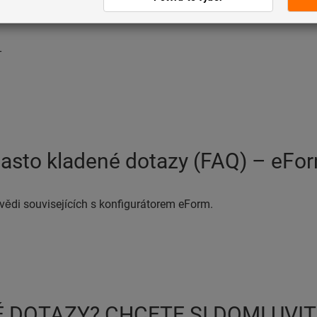
-
asto kladené dotazy (FAQ) – eFo
ovědi souvisejících s konfigurátorem eForm.
 DOTAZY? CHCETE SI DOMLUVIT