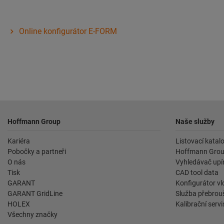
Online konfigurátor E-FORM
Zápatí
Hoffmann Group
Naše služby
Kariéra
Listovací katal
Pobočky a partneři
Hoffmann Grou
O nás
Vyhledávač upín
Tisk
CAD tool data
GARANT
Konfigurátor vl
GARANT GridLine
Služba přebrouš
HOLEX
Kalibrační servi
Všechny značky