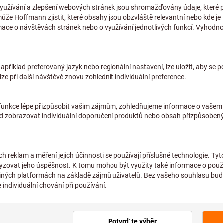
deálním základem pro vaše
nfigurátor umožňuje bezproblémové dodání kratších
udou přesně podle vašich požadavků.
SPUSTIT ONLINE KONFIGURÁTO
strováni v našem e-shopu.