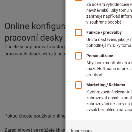
Online konfigurátor eShape je i
pracovní desky na míru.
Chcete si naplánovat vlastní pracovní desku? Náš online ko
pracovních desek, výřezů nebo kabelových průchodů, které b
Pokud chcete používat online konfigurátor, musíte být zaregi
Zaregistrovat se můžete kliknutím na odkaz "Registrovat".