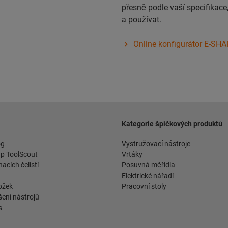
přesně podle vaší specifikac
a používat.
Online konfigurátor E-SH
Kategorie špičkových produktů
og
Vystružovací nástroje
p ToolScout
Vrtáky
acích čelistí
Posuvná měřidla
Elektrické nářadí
ožek
Pracovní stoly
ení nástrojů
s