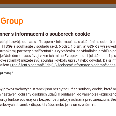
ví a podpora
Hoffmann Group
Blog
álové vrtáky a vrtáky do plného s vyměnitelnými destičkami
Vrták do
WSP vrták pro v
KUB Trigon AB
Artiklové číslo:
V30 62800
Cena za 1 ks