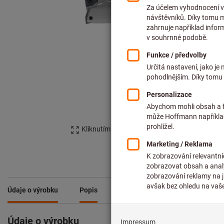
Kliknutím zvětšíte obrázek
Údaje o výrobku
Popis
Údaje o výrobku