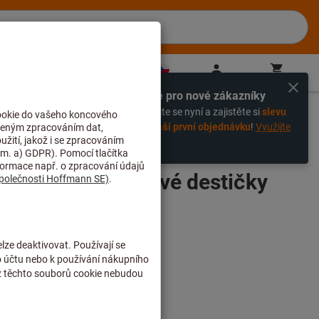
CZ
(
cs
)
Přihlášení
Košík
Přímý nákup
Výhradně pro nové zákazníky
%
Zaregistrujte se nyní a zajistěte si
slevu
 plného s vyměnitelnými destičkami
-20% na vaši první objednávku
!
Využijte
slevu nyní!
yměnitelné břitové destičky
S50/28/84/L