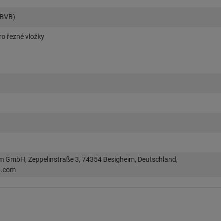
(BVB)
ro řezné vložky
im GmbH, Zeppelinstraße 3, 74354 Besigheim, Deutschland,
p.com