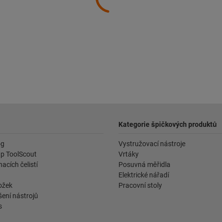
Kategorie špičkových produktů
og
Vystružovací nástroje
p ToolScout
Vrtáky
acích čelistí
Posuvná měřidla
Elektrické nářadí
ožek
Pracovní stoly
ení nástrojů
s