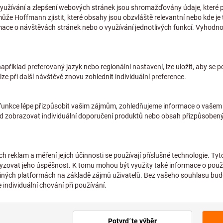
bez DPH v platné výši
plus náklad
Individuální ceny pro firemn
Množství
Předpokládaná doba dodání:
Upozorňujeme na pro
Tuto položku pro vás
sortimentu, a proto 
Přidat do seznamu přání