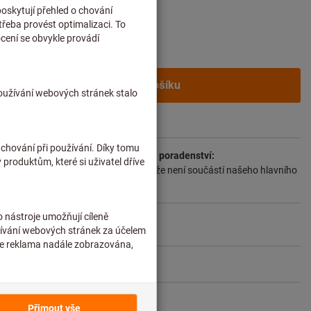
y na dopravu
í zákazníky po
přihlášení.
Do košíku
 2–3 týdny
dlouženou dodací lhůtu a omezené poradenství:
 objednáváme přímo u výrobce, protože není součástí našeho hlavního
ji nemáme skladem.
Informace
Sdílet artikl