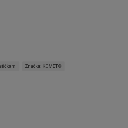
stičkami
Značka:
KOMET®