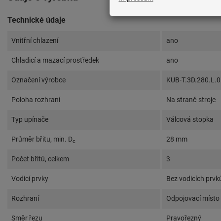
Technické údaje
Vnitřní chlazení
ano
Chladicí a mazací prostředek
ano
Označení výrobce
KUB-T.3D.280.L.
Poloha rozhraní
Na straně stroje
Typ upínače
Válcová stopka
Průměr břitu, min. D
28 mm
c
Počet břitů, celkem
3
Vodicí prvky
Bez vodicích prvk
Rozhraní
Odpojovací místo
Směr řezu
Pravořezný