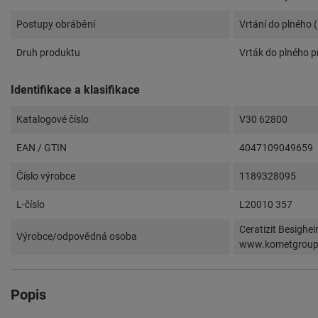
Postupy obrábění
Vrtání do plného 
Druh produktu
Vrták do plného p
Identifikace a klasifikace
Katalogové číslo
V30 62800
EAN / GTIN
4047109049659
Číslo výrobce
1189328095
L-číslo
L20010 357
Ceratizit Besighe
Výrobce/odpovědná osoba
www.kometgrou
Popis