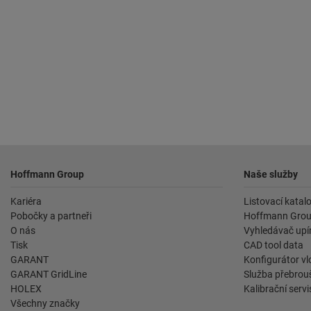
Zápatí
Hoffmann Group
Naše služby
Kariéra
Listovací katal
Pobočky a partneři
Hoffmann Grou
O nás
Vyhledávač upín
Tisk
CAD tool data
GARANT
Konfigurátor vl
GARANT GridLine
Služba přebrouš
HOLEX
Kalibrační servi
Všechny značky