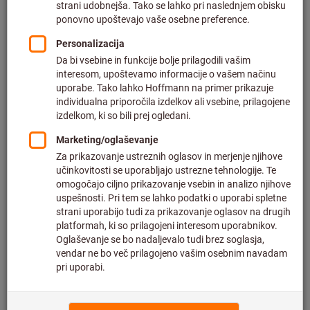
povezavo.
How se udeležite webinarja?
Po registraciji boste po e-pošti prejeli neposreden dostop do
posnetka ali podatke za prijavo na brezplačni spletni
seminar v živo. Prijavite se tik pred začetkom z individualno
povezavo za dostop in se preprosto pridružite predstavitvi
inštruktorja z računalnika ali pametnega telefona. To je
enostaven način za pridobivanje novega znanja.
Posneti spletni seminarji