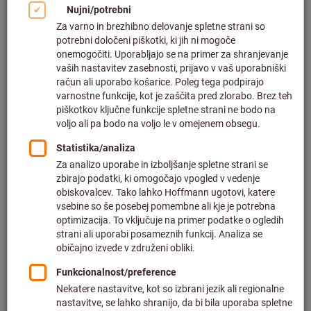
kadar koli udeležite nadaljnjega
usposabljanja.
Pri Hoffmann Group najdete
brezplačne webinarje o
številnih strokovnih temah in najnovejših dosežkih v
panogi.
Naši webinarji so primerni tako za začetnike kot za
napredne uporabnike. Enostavno in hitro se udeležite
nadaljnjega usposabljanja, ostanite na tekočem in izkoristite
strokovno znanje naših inštruktorjev.
Kaj je webinar?
Webinarji so avdiovizualni in v nekaterih primerih interaktivni
spletni seminarji ali tečaji usposabljanja, ki potekajo v živo
ali so posneti in jih prek interneta vodijo tehnični
strokovnjaki. Za udeležbo vam torej ni treba biti na
določenem kraju; kdor želi sodelovati, potrebuje le internetno