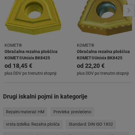
KOMET®
KOMET®
Obračalna rezalna ploščica
Obračalna rezalna ploščica
KOMET®Unisix BK8425
KOMET®Unisix BK8425
od
18,45 €
od
22,20 €
plus DDV po trenutni stopnji
plus DDV po trenutni stopnji
Drugi iskalni pojmi in kategorije
Rezalni material:
HM
Prevleka:
prevlečeno
vrsta izdelka:
Rezalna plošča
Standard:
DIN ISO 1832