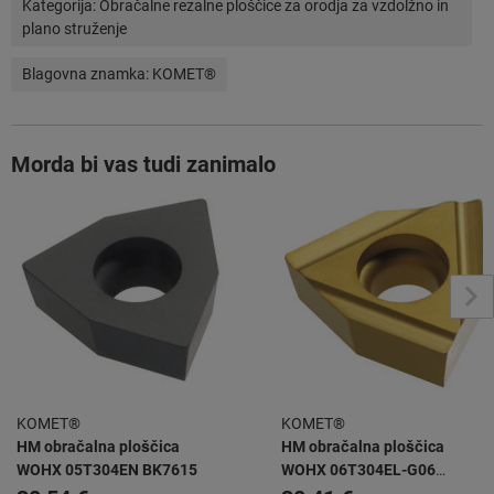
Kategorija:
Obračalne rezalne ploščice za orodja za vzdolžno in
plano struženje
Blagovna znamka:
KOMET®
Morda bi vas tudi zanimalo
KOMET®
KOMET®
HM obračalna ploščica
HM obračalna ploščica
WOHX 05T304EN BK7615
WOHX 06T304EL-G06
BK6115