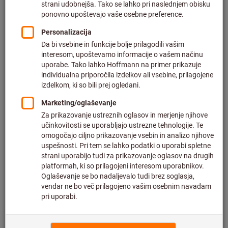
Cena na 1 kos
plus DDV po trenutni stopnji
in strošek dostave
Individualne cene za poslovne stranke po
prijavi.
Količina
V košarico
Predviden čas dostave: 2-3 tedna
Upoštevajte daljši čas dostave in omejeno število
nasvetov:
Ta izdelek za vas naročimo neposredno pri proizvajalcu,
saj ni del naše glavne ponudbe in ga zato nimamo na