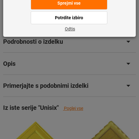
zalogi.
Info
Dodaj na seznam želja
Deli izdelek
Podrobnosti o izdelku
Opis
Primerjajte s podobnimi izdelki
Iz iste serije "Unisix"
Poglej vse