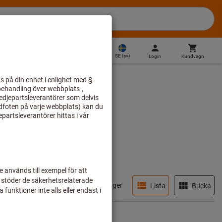
SE
(
sv
)
Login
Kundvagn
DIREKTKÖP
I lager
Lista
Bricka