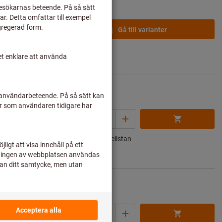
Från
7,08 SEK
Gå till varianter
s
Priser plus
nskostnader
5,78 SEK
Mängd
Pris per 1 st.
s
Priser plus
Lägg till i önskelistan
nskostnader
8,22 SEK
Mängd
Pris per 1 st.