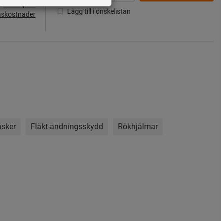
s
Priser plus
Lägg till i önskelistan
nskostnader
asker
Fläkt-andningsskydd
Rökhjälmar