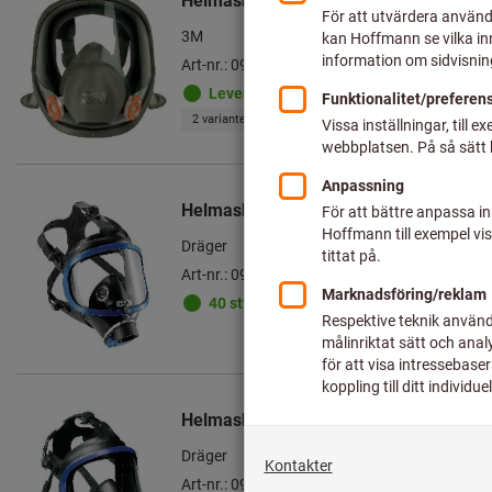
Helmaskstomme Serie 6000
3M
Art-nr.: 097240
Leverans klar
2 varianter
Helmaskstomme X-plore® 6300, Storle
Dräger
Art-nr.: 097249 UNI
40 styck i lager
Helmaskstomme X-plore® 5500, Storle
Dräger
Art-nr.: 097247 UNI