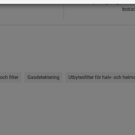
plus lagstadgad mom
levera
ch filter
Gasdetektering
Utbytesfilter för halv- och helm