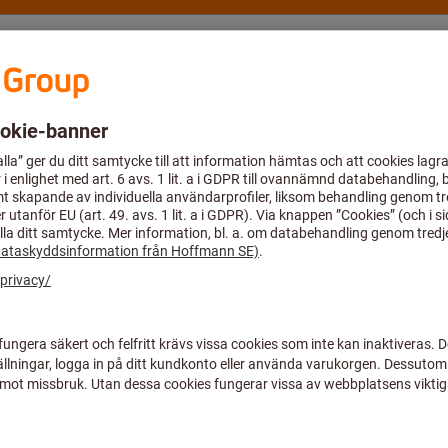
Consulting and support
Hoffmann Group
tning, filter
Alla filter