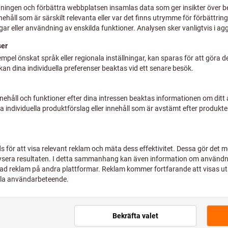
2 34
plus lagstadgad mom
levera
k: UNI
2 01
plus lagstadgad mom
levera
k: UNI
1 97