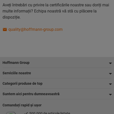
Aveți întrebări cu privire la certificările noastre sau doriți mai
multe informații? Echipa noastră vă stă cu plăcere la
dispoziție.
q
ua
li
ty
@h
of
fm
an
n-
gr
ou
p.
co
m
Footer
Hoffmann Group
Serviciile noastre
Categorii produse de top
Suntem aici pentru dumneavoastră
Comandaţi rapid şi uşor
500.000 de articole listate