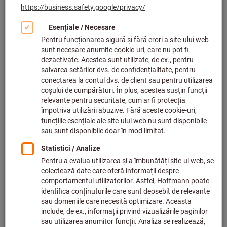
Certificatele obţinute de
Hoffmann Group confirmă
calitatea
Auditurile și certificatele documentează, că satisfacem cele
mai înalte cerințe în ceea ce privește siguranța, calitatea sau
livrarea. Pentru mulţi clienţi, de exemplu din industria
aerospațială sau din industria de automobile, aceste dovezi
de performanță întocmite în mod independent, sunt o cerință
de bază pentru orice cooperare. Pentru toți ceilalți, sunt
dovada clară a competenţei de producător, competenţei
comerciale și expertiză în domeniul de servicii. Pentru noi ele
sunt pur și simplu o chestiune de la sine înţeleasă.
Testat cu fiabilitate – certificat