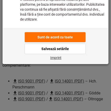
Safety (PDF)
TISAX® – Securitatea informațiilor / Information
Security (PDF)
VDA 6.4 – Mijloace de producție / Means of
Production (PDF)
AEO – Vamă / Export / Customs / Export (PDF)
ISO 27001 - Managementul securității informațiilor
/ Informationssicherheitsmanagement (PDF)
În plus, în cadrul filialelor noastre se aplică certificări
complementare:
ISO 9001 (PDF)
/
ISO 14001 (PDF)
– Hch.
Perschmann
ISO 9001 (PDF)
/
ISO 14001 (PDF)
– Gödde
ISO 9001 (PDF)
/
ISO 14001 (PDF)
– Oltrogge