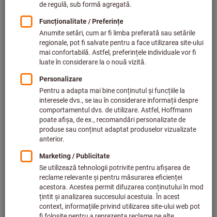
la nivel internațional
Standardele noastre de performanță și calitate sunt
verificate periodic de organisme independente. Auditurile și
certificările asigură transparența, confirmă angajamentul
nostru și constituie baza unui parteneriat de succes în
numeroase sectoare industriale – precum industria
aerospațială, auto și ingineria mecanică.
Deținem certificări conform:
ISO 9001 – Managementul calității / Quality
Management (PDF)
ISO 14001 – Mediu / Environment (PDF)
ISO 50001 – Managementul energetic / Energy
Management (PDF)
ISO 45001 – Sănătate și securitate / Health and