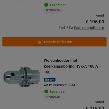
Leverbaar
8 varianten
vanaf
€ 196,00
Excl. BTW
Excl. verzendkosten
Naar de varianten
Weldonhouder met
koelkanaalboring HSK-A 100 A =
160
Artikelnummer: 304411
Leverbaar
8 varianten
vanaf
€ 219,00