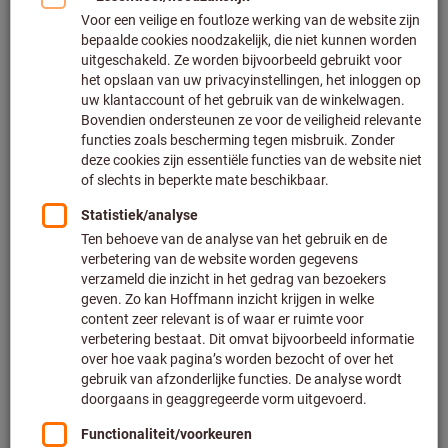
Leverbaar
10 varianten
vanaf
€ 136,00
Excl. BTW
Excl. verzendkosten
Naar de varianten
Weldonhouder HSK-A 63 kort
Artikelnummer: 304270
Leverbaar
11 varianten
vanaf
€ 110,00
Excl. BTW
Excl. verzendkosten