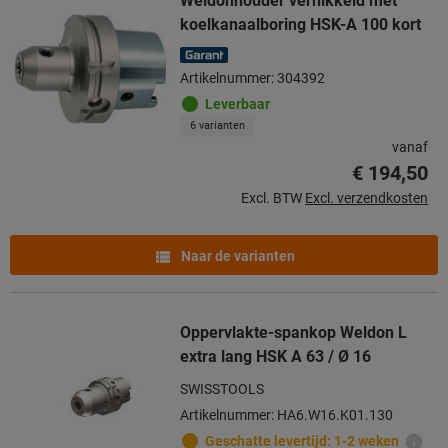
Weldonhouder vernikkeld met
koelkanaalboring HSK-A 100 kort
Artikelnummer: 304392
Leverbaar
6 varianten
vanaf
€ 194,50
Excl. BTW
Excl. verzendkosten
Naar de varianten
Oppervlakte-spankop Weldon L
extra lang HSK A 63 / Ø 16
SWISSTOOLS
Artikelnummer: HA6.W16.K01.130
Geschatte levertijd: 1-2 weken