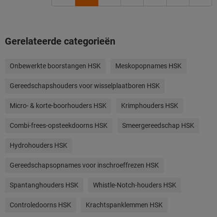
Gerelateerde categorieën
Onbewerkte boorstangen HSK
Meskopopnames HSK
Gereedschapshouders voor wisselplaatboren HSK
Micro- & korte-boorhouders HSK
Krimphouders HSK
Combi-frees-opsteekdoorns HSK
Smeergereedschap HSK
Hydrohouders HSK
Gereedschapsopnames voor inschroeffrezen HSK
Spantanghouders HSK
Whistle-Notch-houders HSK
Controledoorns HSK
Krachtspanklemmen HSK