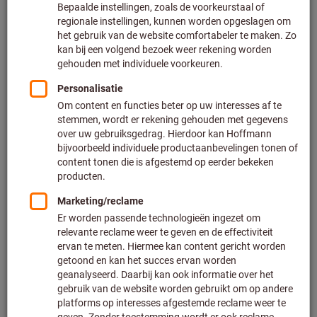
Naar de varianten
Weldonhouder HSK-A 63 kort
Artikelnummer: 304277
Leverbaar
11 varianten
vanaf
€ 87,80
Excl. BTW
Excl. verzendkosten
Naar de varianten
Weldonhouder HSK-A 63 A = 100