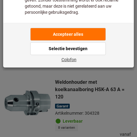
Artikelnummer: 304309
Leverbaar
8 varianten
vanaf
€ 119,50
Excl. BTW
Excl. verzendkosten
Naar de varianten
Weldonhouder met
koelkanaalboring HSK-A 63 A =
120
Artikelnummer: 304328
Leverbaar
8 varianten
vanaf