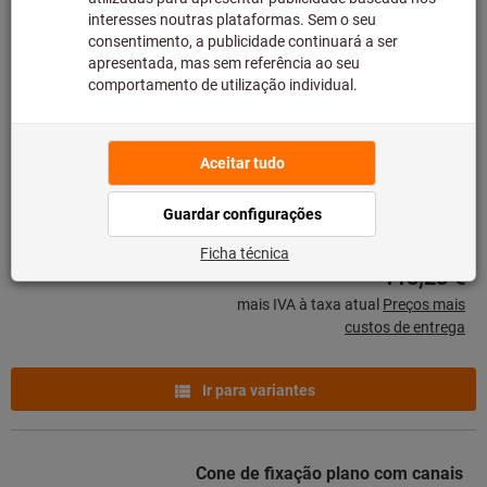
Ir para variantes
Cone de fixação plano HSK-A 63 A
= 100
N.º do artigo: 304309
Em stock
8 variantes
a partir de
118,23 €
mais IVA à taxa atual
Preços mais
custos de entrega
Ir para variantes
Cone de fixação plano com canais