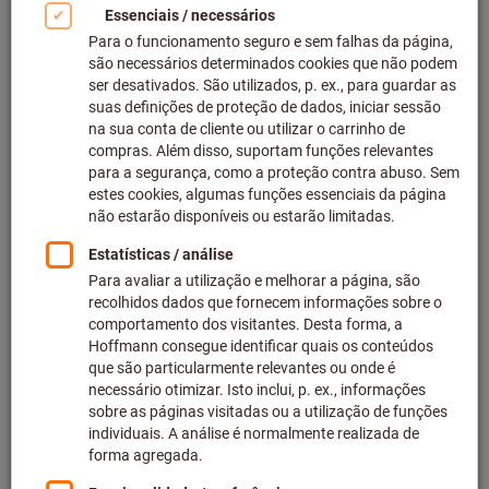
Em stock
10 variantes
a partir de
134,56 €
mais IVA à taxa atual
Preços mais
custos de entrega
Ir para variantes
Cone de fixação plano HSK-A 63
curto
N.º do artigo: 304270
Em stock
11 variantes
a partir de
108,83 €