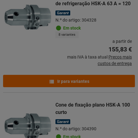
de refrigeração HSK-A 63 A = 120
N.º do artigo: 304328
Em stock
8 variantes
a partir de
155,83 €
mais IVA à taxa atual
Preços mais
custos de entrega
Ir para variantes
Cone de fixação plano HSK-A 100
curto
N.º do artigo: 304390
Em stock