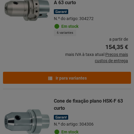
A 63 curto
N.º do artigo: 304272
Em stock
6 variantes
a partir de
154,35 €
mais IVA à taxa atual
Preços mais
custos de entrega
Ir para variantes
Cone de fixação plano HSK-F 63
curto
N.º do artigo: 304306
Em stock