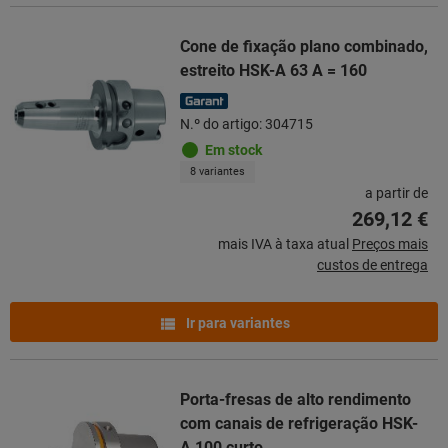
Cone de fixação plano combinado,
estreito HSK-A 63 A = 160
N.º do artigo: 304715
Em stock
8 variantes
a partir de
269,12 €
mais IVA à taxa atual
Preços mais
custos de entrega
Ir para variantes
Porta-fresas de alto rendimento
com canais de refrigeração HSK-
A 100 curto