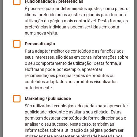
mais IVA à taxa atual
Preços mais
custos de entrega
Ir para variantes
Cone de fixação plano HSK-A 63
curto
N.º do artigo: 304277
Em stock
11 variantes
a partir de
87,77 €
mais IVA à taxa atual
Preços mais
custos de entrega