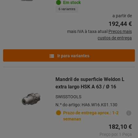
Em stock
6 variantes
a partir de
192,44 €
mais IVA à taxa atual
Preços mais
custos de entrega
Ir para variantes
Mandril de superficie Weldon L
extra largo HSK A 63 / Ø 16
SWISSTOOLS
N.º do artigo: HA6.W16.K01.130
Prazo de entrega aprox.: 1-2
semanas
182,10 €
Preço por 1 Peça