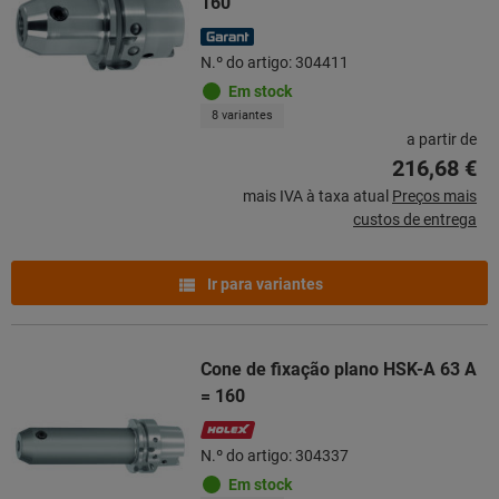
160
N.º do artigo: 304411
Em stock
8 variantes
a partir de
216,68 €
mais IVA à taxa atual
Preços mais
custos de entrega
Ir para variantes
Cone de fixação plano HSK-A 63 A
= 160
N.º do artigo: 304337
Em stock