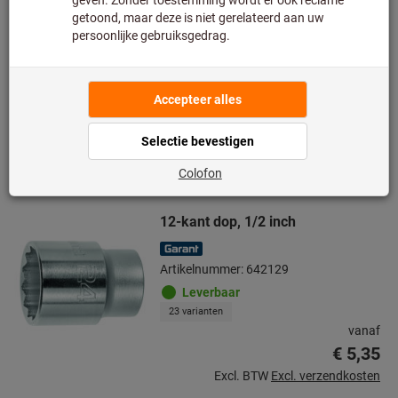
Leverbaar
25 varianten
vanaf
€ 8,20
Excl. BTW
Excl. verzendkosten
Naar de varianten
12-kant dop, 1/2 inch
Artikelnummer: 642129
Leverbaar
23 varianten
vanaf
€ 5,35
Excl. BTW
Excl. verzendkosten