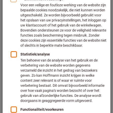
19 varianten
vanaf
€ 3,26
Excl. BTW
Excl. verzendkosten
Naar de varianten
6-kant dop, 1/2 inch
Artikelnummer: 642229
Leverbaar
23 varianten
vanaf
€ 5,30
Excl. BTW
Excl. verzendkosten
Naar de varianten