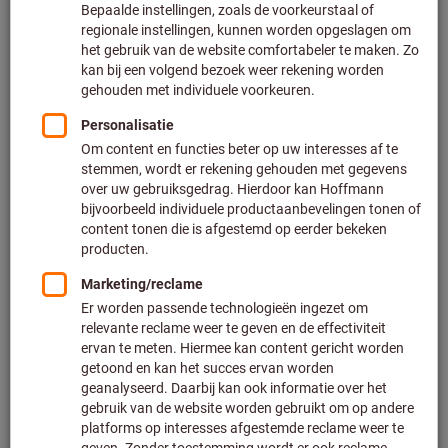
12-kant dop lang,1/2 inch
Artikelnummer: 642520
Leverbaar
20 varianten
vanaf
€ 9,45
Excl. BTW
Excl. verzendkosten
Naar de varianten
6-kant dop, 1/2 inch
Stahlwille®
Artikelnummer: 642200