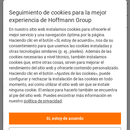
de
Nuestros servicios
página
Seguimiento de cookies para la mejor
Categorías de productos destacados
experiencia de Hoffmann Group
Siempre estamos a su disposición
En nuestro sitio web instalamos cookies para ofrecerle el
mejor servicio y una navegación óptima por la página.
Pedir de forma rápida y segura
Haciendo clic en el botón «Sí, estoy de acuerdo», nos da su
consentimiento para que usemos las cookies instaladas y
500.000 artículos listados
otras tecnologías similares (p. ej., píxeles). Además de las
Envío nacional en 48h
cookies necesarias a nivel técnico, también instalamos
Máxima capacidad de entrega
cookies que, entre otras cosas, sirven para mejorar el
rendimiento del sitio web y ofrecerle contenido personalizado.
Haciendo clic en el botón «Ajustes de las cookies», puede
Método de pago
configurar y rechazar la instalación de las cookies en todo
momento, así como utilizar el sitio web sin que se instale
ninguna cookie. El enlace para hacerlo también se encuentra
al pie del sitio web. Puedes encontrar más información en
nuestro
política de privacidad
.
Síganos
Sí, estoy de acuerdo