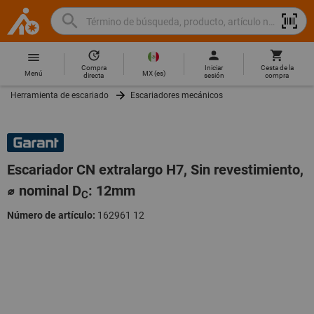
Buscar
Término
Hoffmann
de
Group
búsqueda,
Compra
Iniciar
Cesta de la
Home
Hoffmann
producto,
MX
(
es
)
Menú
directa
sesión
compra
Group
artículo
Herramienta de escariado
Escariadores mecánicos
site
no.,
navigation
categoría,
EAN/GTIN,
marca...
Escariador CN extralargo H7, Sin revestimiento,
⌀ nominal D
: 12mm
C
Número de artículo:
162961 12