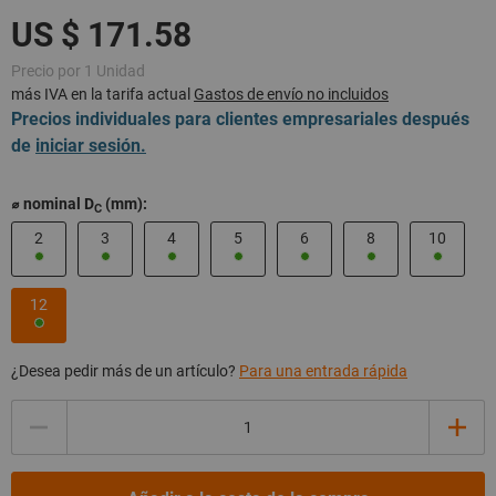
Precio por 1 Unidad
más IVA en la tarifa actual
Gastos de envío no incluidos
Precios individuales para clientes empresariales después
de
iniciar sesión.
⌀ nominal D
(mm):
C
2
3
4
5
6
8
10
12
¿Desea pedir más de un artículo?
Para una entrada rápida
Cantidad