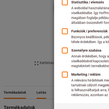
Kattintson a kép nagyításához
Termékadatok
Leírás
Termékadatok