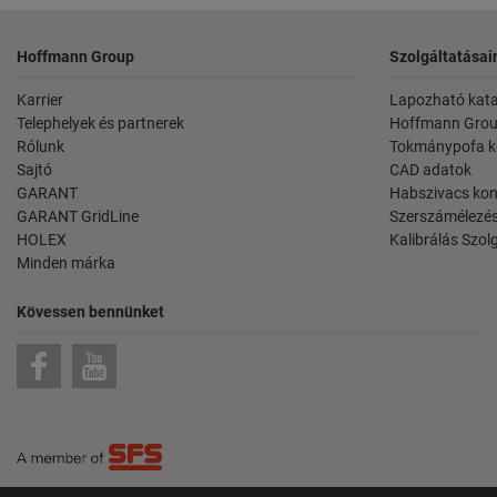
Lábléc
Hoffmann Group
Szolgáltatásai
Karrier
Lapozható kat
Telephelyek és partnerek
Hoffmann Grou
Rólunk
Tokmánypofa k
Sajtó
CAD adatok
GARANT
Habszivacs kon
GARANT GridLine
Szerszámélezés
HOLEX
Kalibrálás Szol
Minden márka
Kövessen bennünket