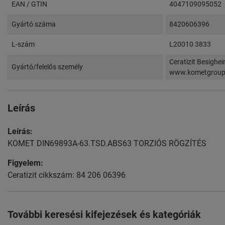
EAN / GTIN
4047109095052
Gyártó száma
8420606396
L-szám
L20010 3833
Ceratizit Besighe
Gyártó/felelős személy
www.kometgrou
Leírás
Leírás:
KOMET DIN69893A-63.TSD.ABS63 TORZIÓS RÖGZÍTÉS
Figyelem:
Ceratizit cikkszám: 84 206 06396
További keresési kifejezések és kategóriák