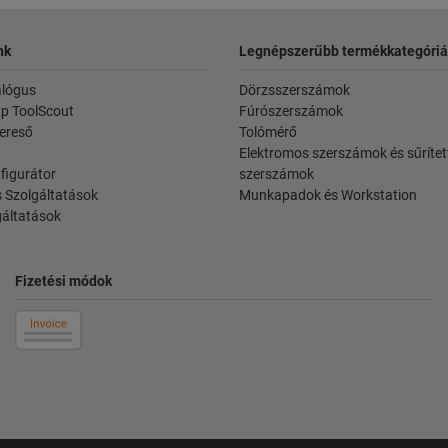
nk
Legnépszerűbb termékkategóriá
alógus
Dörzsszerszámok
p ToolScout
Fúrószerszámok
ereső
Tolómérő
Elektromos szerszámok és sűrítet
figurátor
szerszámok
 Szolgáltatások
Munkapadok és Workstation
gáltatások
Fizetési módok