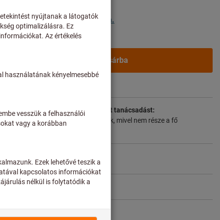
szállítási költségek
lek számára a
bejelentkezés után.
A kosárba
t
mbe a szállítási időt és a korlátozott tanácsadást:
lenül a gyártótól rendeljük meg Önnek, mivel nem része a fő
 tartjuk raktáron.
Info
hoz
Cikk megosztása