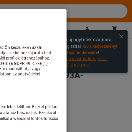
HU
(
hu
)
Bejelentkezés
Kosár
Közvetlen vásárlás
Kizárólag új ügyfelek számára
%
Ha most regisztrál,
-20% kedvezményt
kaphat az első rendelésére
!
Regisztráljon most, és kezdje el a
megtakarítást még ma!
csillapító DIN69893A-