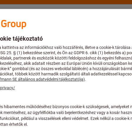
stár
Tanácsadás és támogatás
Hoffmann Group
rú kúp HSK (ISO 12164-1)
Menesztőlapos befogó (Weldon) HSK
Torziós rezgés
63.TSD.ABS63
Cikkszám:
A06 30261
Ár / 1 Darab