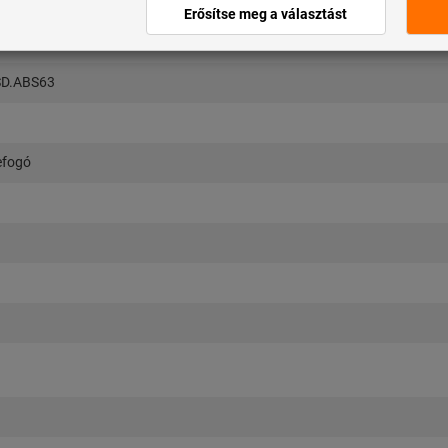
SD.ABS63
efogó