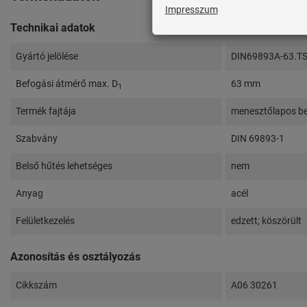
Technikai adatok
Gyártó jelölése
DIN69893A-63.T
Befogási átmérő max. D
63 mm
1
Termék fajtája
menesztőlapos b
Szabvány
DIN 69893-1
Belső hűtés lehetséges
nem
Anyag
acél
Felületkezelés
edzett; köszörült
Azonosítás és osztályozás
Cikkszám
A06 30261