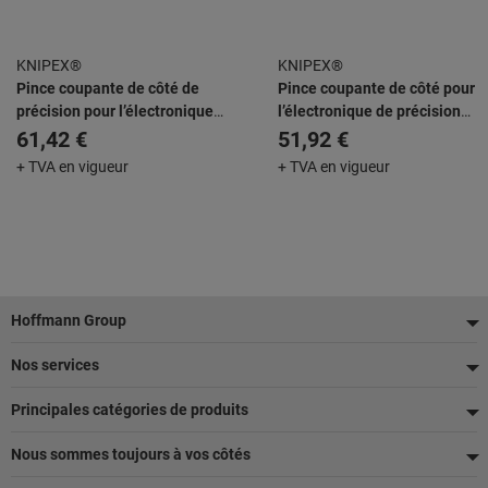
KNIPEX®
KNIPEX®
Pince coupante de côté de
Pince coupante de côté pour
précision pour l’électronique
l’électronique de précision
ESD avec gaines bi-matière
avec gaines bi-matière brunie
61,42 €
51,92 €
brunie 120 mm
125 mm
+ TVA en vigueur
+ TVA en vigueur
Pied
Hoffmann Group
de
Nos services
page
Principales catégories de produits
Nous sommes toujours à vos côtés