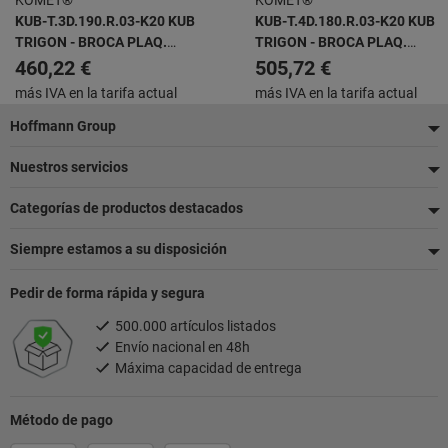
KOMET®
KOMET®
KUB-T.3D.190.R.03-K20 KUB
KUB-T.4D.180.R.03-K20 KUB
TRIGON - BROCA PLAQ.
TRIGON - BROCA PLAQ.
INTERCAMBIABLES
INTERCAMBIABLES
460,22 €
505,72 €
más IVA en la tarifa actual
más IVA en la tarifa actual
Pie
Hoffmann Group
de
Nuestros servicios
página
Categorías de productos destacados
Siempre estamos a su disposición
Pedir de forma rápida y segura
500.000 artículos listados
Envío nacional en 48h
Máxima capacidad de entrega
Método de pago