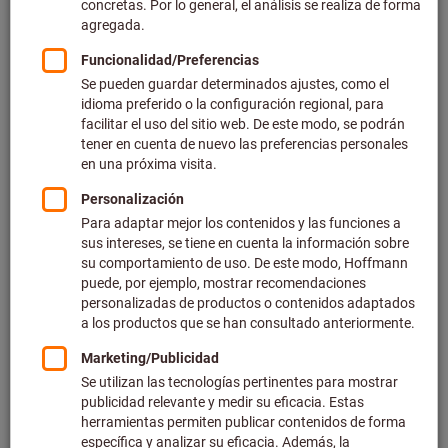
Precio por 1 Unidad
más IVA en la tarifa actual
Gastos de envío no incluidos
Precios individuales para clientes empresariales después
de
iniciar sesión.
Precios de la escala:
Precio unitario
7,14 €
/ 1 Unidad
comprando 1
Unidad(es)
Precio unitario
5,95 €
/ 1 Unidad
comprando 10
unidades(es)
⌀ del cabezal×ancho de cabezal (mm):
15X10
15X30
20X10
20X30
25X10