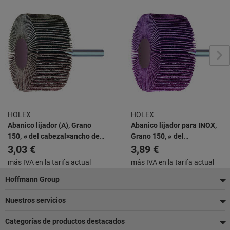
HOLEX
HOLEX
Abanico lijador (A), Grano
Abanico lijador para INOX,
150, ⌀ del cabezal×ancho de
Grano 150, ⌀ del
cabezal: 10X10mm
cabezal×ancho de cabezal:
3,03 €
3,89 €
30X10mm
más IVA en la tarifa actual
más IVA en la tarifa actual
Pie
Hoffmann Group
de
Nuestros servicios
página
Categorías de productos destacados