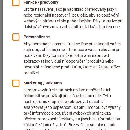
Kariéra
Hoffmann Group je nejen evropským lídrem v prodeji
kvalitních nástrojů, nýbrž i jedním z nejlepších
německých zaměstnavatelů. Připojte k našemu
úspěšnému týmu!
Více informací naleznete zde