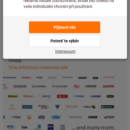
O nás
Zde získáte všechny potřebné informace o Hoffmann
Group.
Více informací naleznete zde