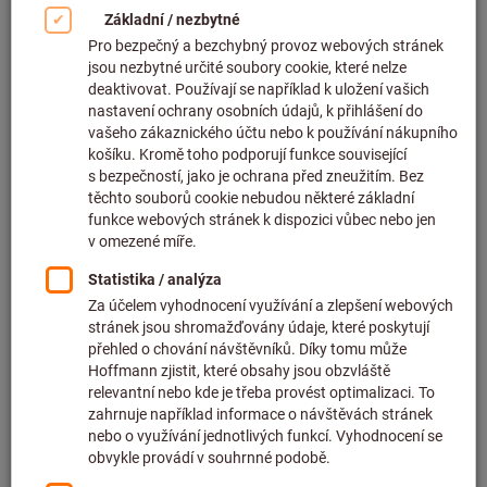
Pobočky a partneři
Hoffmann Group má pro vás otevřená zastoupení ve
více než 50 zemích. Díky tomu můžeme zákazníkům
po celém světě zaručit to nejlepší poradenství a
nejvyšší kvalitu dodávek.
Více informací naleznete zde