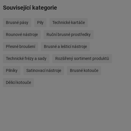
Související kategorie
Brusné pásy
Pily
Technické kartáče
Rounové nástroje
Ruční brusné prostředky
Přesné broušení
Brusné a lešticí nástroje
Technické frézy a sady
Rozšířený sortiment produktů
Pilníky
Satinovací nástroje
Brusné kotouče
Dělicí kotouče