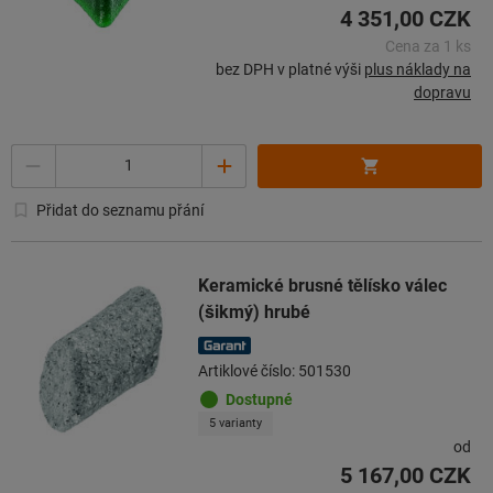
4 351,00 CZK
Cena za 1 ks
bez DPH v platné výši
plus náklady na
dopravu
Množství
Přidat do seznamu přání
Keramické brusné tělísko válec
(šikmý) hrubé
Artiklové číslo: 501530
Dostupné
5 varianty
od
5 167,00 CZK