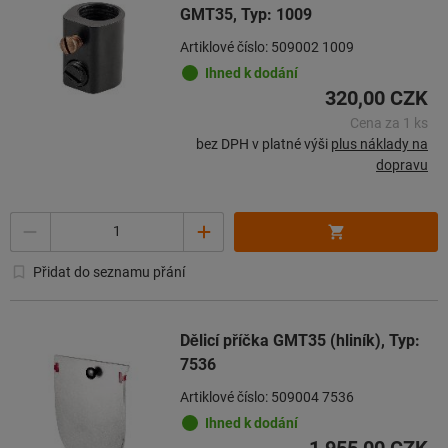
GMT35, Typ: 1009
Artiklové číslo: 509002 1009
Ihned k dodání
320,00 CZK
Cena za 1 ks
bez DPH v platné výši
plus náklady na
dopravu
Množství
Přidat do seznamu přání
Dělicí příčka GMT35 (hliník), Typ:
7536
Artiklové číslo: 509004 7536
Ihned k dodání
1 955,00 CZK