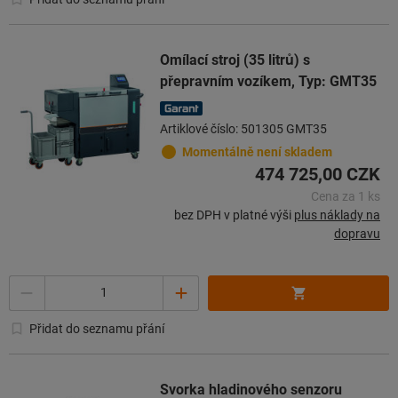
Omílací stroj (35 litrů) s
přepravním vozíkem, Typ: GMT35
Artiklové číslo: 501305 GMT35
Momentálně není skladem
474 725,00 CZK
Cena za 1 ks
bez DPH v platné výši
plus náklady na
dopravu
Množství
Přidat do seznamu přání
Svorka hladinového senzoru