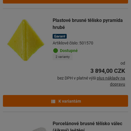
Plastové brusné tělísko pyramida
hrubé
Artiklové číslo: 501570
Dostupné
2 varianty
od
3 894,00 CZK
bez DPH v platné výši
plus náklady na
dopravu
K variantám
Porcelánové brusné tělísko válec
(šikmý) leštění