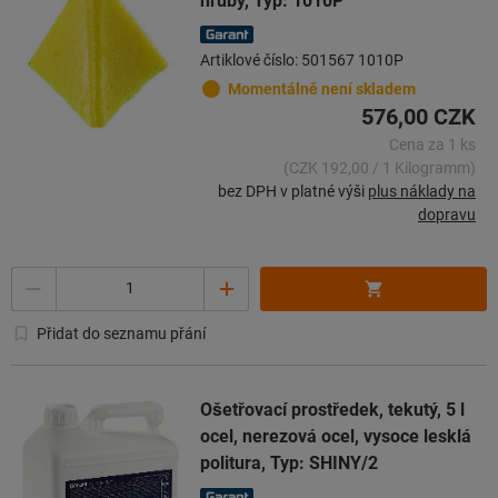
hrubý, Typ: 1010P
Artiklové číslo: 501567 1010P
Momentálně není skladem
576,00 CZK
Cena za 1 ks
(CZK 192,00 / 1 Kilogramm)
bez DPH v platné výši
plus náklady na
dopravu
Množství
Přidat do seznamu přání
Ošetřovací prostředek, tekutý, 5 l
ocel, nerezová ocel, vysoce lesklá
politura, Typ: SHINY/2