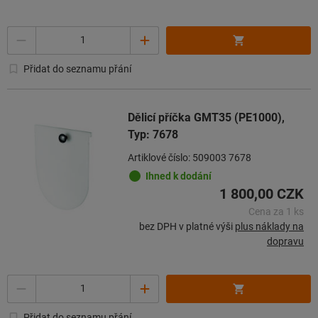
Množství
Přidat do seznamu přání
Dělicí příčka GMT35 (PE1000),
Typ: 7678
Artiklové číslo: 509003 7678
Ihned k dodání
1 800,00 CZK
Cena za 1 ks
bez DPH v platné výši
plus náklady na
dopravu
Množství
Přidat do seznamu přání