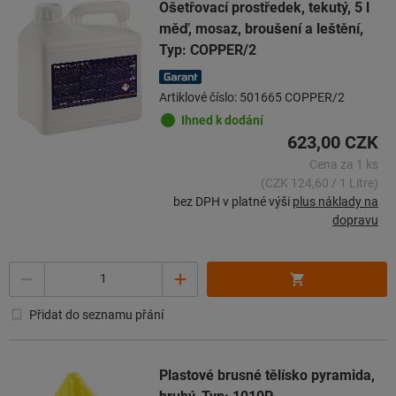
Ošetřovací prostředek, tekutý, 5 l
měď, mosaz, broušení a leštění,
Typ: COPPER/2
Artiklové číslo: 501665 COPPER/2
Ihned k dodání
623,00 CZK
Cena za 1 ks
(CZK 124,60 / 1 Litre)
bez DPH v platné výši
plus náklady na
dopravu
Množství
Přidat do seznamu přání
Plastové brusné tělísko pyramida,