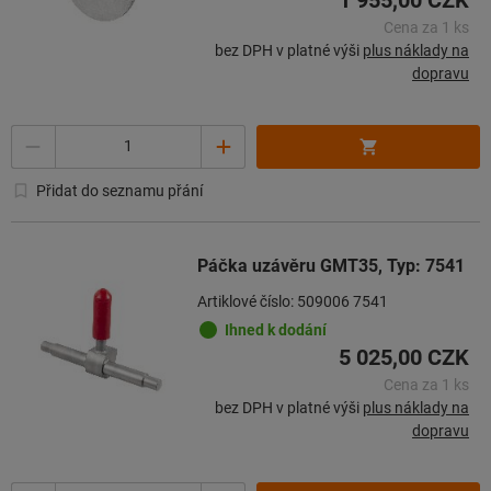
Cena za 1 ks
bez DPH v platné výši
plus náklady na
dopravu
Množství
Přidat do seznamu přání
Páčka uzávěru GMT35, Typ: 7541
Artiklové číslo: 509006 7541
Ihned k dodání
5 025,00 CZK
Cena za 1 ks
bez DPH v platné výši
plus náklady na
dopravu