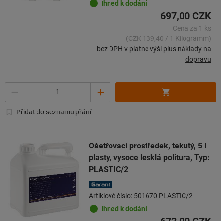
Ihned k dodání
697,00 CZK
Cena za 1 ks
(CZK 139,40 / 1 Kilogramm)
bez DPH v platné výši
plus náklady na
dopravu
Množství
Přidat do seznamu přání
Ošetřovací prostředek, tekutý, 5 l
plasty, vysoce lesklá politura, Typ:
PLASTIC/2
Artiklové číslo: 501670 PLASTIC/2
Ihned k dodání
673,00 CZK