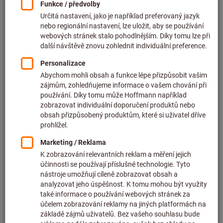
Keramické brusné tělísko
trojúhelník (šikmý) hrubé
Artiklové číslo: 501520
Dostupné
4 varianty
od
3 745,00 CZK
bez DPH v platné výši
plus náklady na
dopravu
K variantám
Ošetřovací prostředek, tekutý, 5 l
hliník, zinek, broušení a leštění,