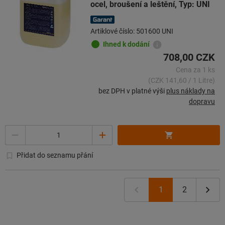
ocel, broušení a leštění, Typ: UNI
Artiklové číslo: 501600 UNI
Ihned k dodání
708,00 CZK
Cena za 1 ks
(CZK 141,60 / 1 Litre)
bez DPH v platné výši
plus náklady na
dopravu
Množství
Přidat do seznamu přání
1
2