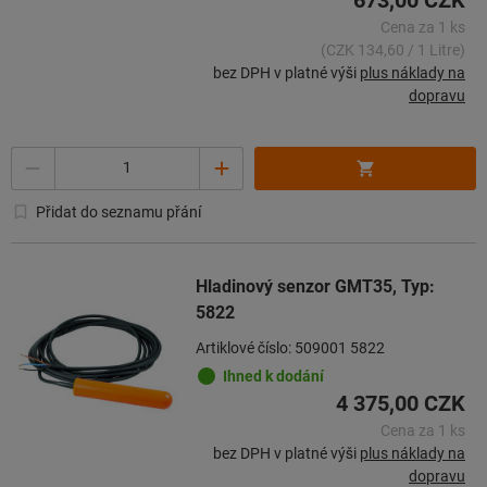
Cena za 1 ks
(CZK 134,60 / 1 Litre)
bez DPH v platné výši
plus náklady na
dopravu
Množství
Přidat do seznamu přání
Hladinový senzor GMT35, Typ:
5822
Artiklové číslo: 509001 5822
Ihned k dodání
4 375,00 CZK
Cena za 1 ks
bez DPH v platné výši
plus náklady na
dopravu