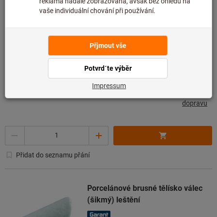
Typ: ALUMINIUM2
Artiklové číslo: 501660 ALUMINIUM2
Ihned k dodání
673,00 CZK
Cena za 1 ks
(CZK 134,60 / 1 Litre)
bez DPH v platné výši
plus náklady na
dopravu
Množství
Přidat do seznamu přání
Porcelánové brusné tělísko válec
(šikmý) leštění