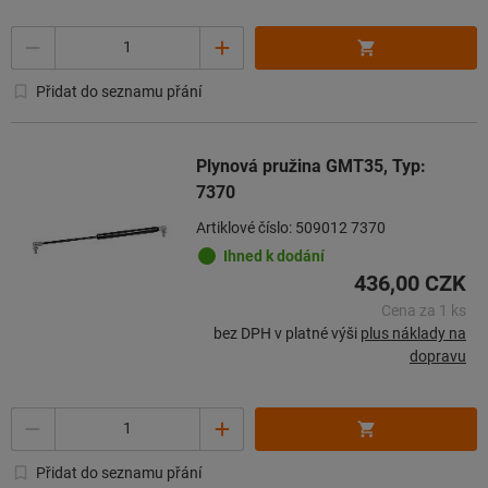
Množství
Přidat do seznamu přání
Plynová pružina GMT35, Typ:
7370
Artiklové číslo: 509012 7370
Ihned k dodání
436,00 CZK
Cena za 1 ks
bez DPH v platné výši
plus náklady na
dopravu
Množství
Přidat do seznamu přání