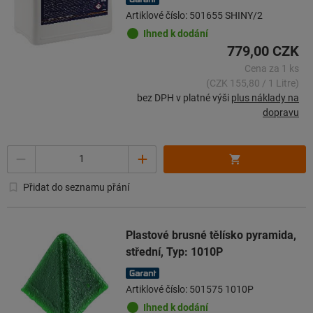
Artiklové číslo: 501655 SHINY/2
Ihned k dodání
779,00 CZK
Cena za 1 ks
(CZK 155,80 / 1 Litre)
bez DPH v platné výši
plus náklady na
dopravu
Množství
Přidat do seznamu přání
Plastové brusné tělísko pyramida,
střední, Typ: 1010P
Artiklové číslo: 501575 1010P
Ihned k dodání