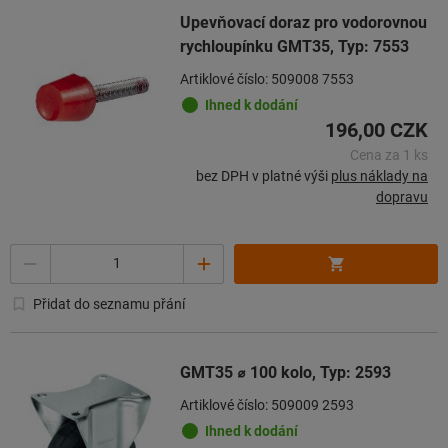
Upevňovací doraz pro vodorovnou
rychloupínku GMT35, Typ: 7553
Artiklové číslo: 509008 7553
Ihned k dodání
196,00 CZK
Cena za 1 ks
bez DPH v platné výši
plus náklady na
dopravu
Množství
Přidat do seznamu přání
GMT35 ⌀ 100 kolo, Typ: 2593
Artiklové číslo: 509009 2593
Ihned k dodání