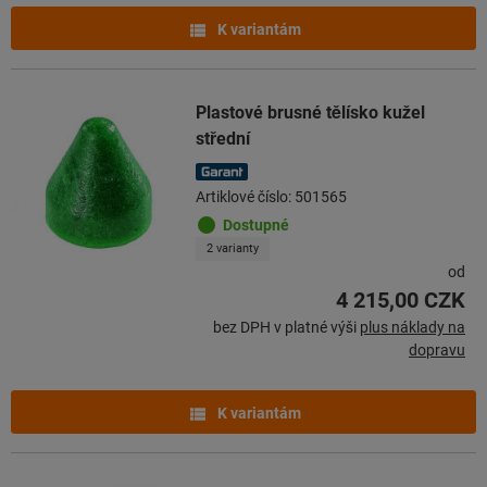
K variantám
Plastové brusné tělísko kužel
střední
Artiklové číslo: 501565
Dostupné
2 varianty
od
4 215,00 CZK
bez DPH v platné výši
plus náklady na
dopravu
K variantám