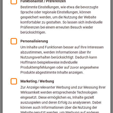
135,00 €
zzgl. MwSt.
zzgl. Versandkosten
Zu den Varianten
GARANT Eckfräser 90° mit
Bohrung, für
Wendeschneidplatten AP..
Art.-Nr.: 215850
Lieferbar
8 Varianten
ab
274,00 €
zzgl. MwSt.
zzgl. Versandkosten