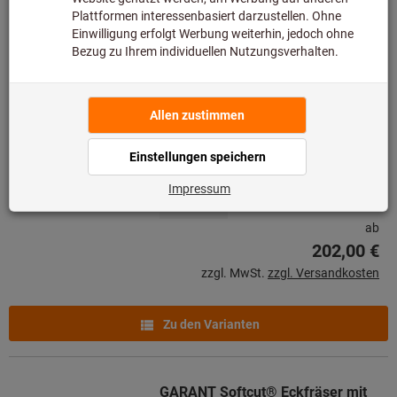
Zu den Varianten
GARANT Eckfräser 90° mit
Gewinde, für
Wendeschneidplatten AP..
Art.-Nr.: 215870
Lieferbar
8 Varianten
ab
202,00 €
zzgl. MwSt.
zzgl. Versandkosten
Zu den Varianten
GARANT Softcut® Eckfräser mit