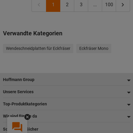
1
2
3
...
100
Verwandte Kategorien
Wendeschneidplatten für Eckfräser
Eckfräser Mono
Fußzeile
Hoffmann Group
Unsere Services
Top-Produktkategorien
Wir sind für Sie da
Schnell und Sicher