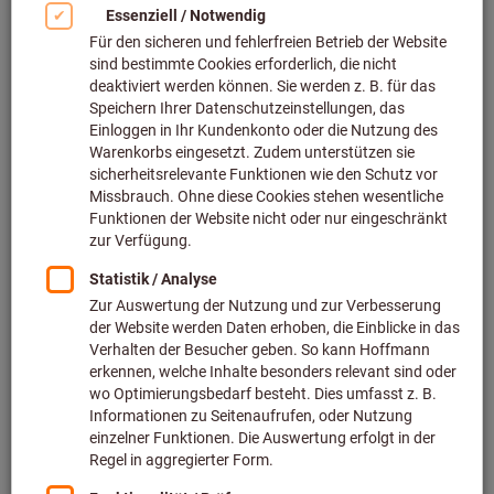
maschinenabhängig – lernen Sie, welches
Fräsverfahren für Ihre Anwendung perfekt
ist und worin die Unterschiede liegen.
Jetzt Webinar ansehen
Filtern & Sortieren
Mehr als
3000
Produkte gefunden
Produkte
GARANT Eckfräser 90° mit
Bestseller
Weldonschaft, für
Wendeschneidplatten AP..
Art.-Nr.: 215800
Lieferbar
13 Varianten
ab