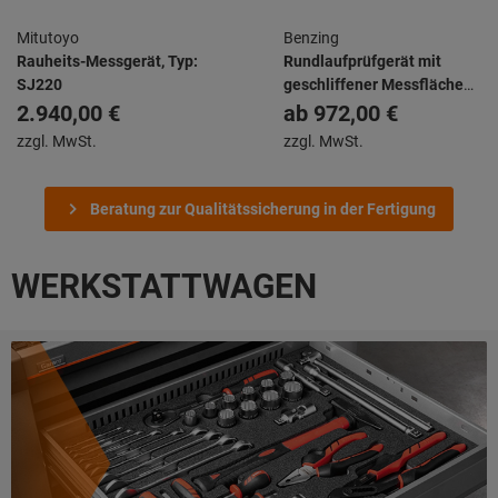
Mitutoyo
Benzing
Rauheits-Messgerät, Typ:
Rundlaufprüfgerät mit
SJ220
geschliffener Messfläche
ohne Messuhr
2.940,00 €
ab
972,00 €
zzgl. MwSt.
zzgl. MwSt.
Beratung zur Qualitätssicherung in der Fertigung
WERKSTATTWAGEN