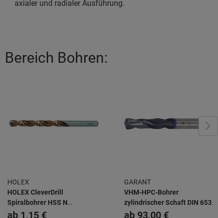
axialer und radialer Ausführung.
Bereich Bohren:
HOLEX
GARANT
HOLEX CleverDrill
VHM-HPC-Bohrer
Spiralbohrer HSS N
zylindrischer Schaft DIN 6535
unbeschichtet
HA TiAlN
ab
1,15 €
ab
93,00 €