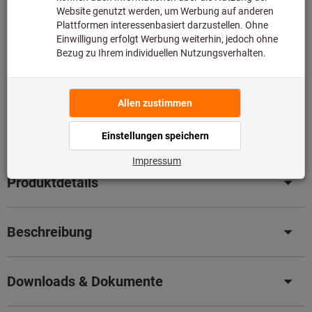
da er nicht Bestandteil unseres Hauptsortiments ist und
somit nicht bei uns auf Lager liegt.
Infos
Original-Nachschliff für Original Leistung
– Senken Sie
jetzt ganz einfach Ihre Kosten mit unserem
professionellen Nachschleifservice.
Details
Artikel merken
Artikel teilen
Produktdetails
Beschreibung
Downloads & Dokumente