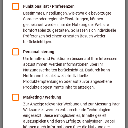
Preis pro 1 Stück
zzgl. MwSt.
zzgl. Versandkosten
Individuelle Preisanzeige für Geschäftskunden nach
Anmeldung.
Menge
In den Warenkorb
Voraussichtliche Lieferzeit: 2-3 Wochen
Bitte beachten Sie die Lieferzeit und eingeschränkte
Beratung:
Diesen Artikel bestellen wir für Sie direkt beim Hersteller,