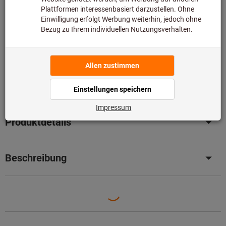
Bitte beachten Sie die Lieferzeit und eingeschränkte
Beratung:
Diesen Artikel bestellen wir für Sie direkt beim Hersteller,
da er nicht Bestandteil unseres Hauptsortiments ist und
somit nicht bei uns auf Lager liegt.
Infos
Artikel merken
Artikel teilen
Produktdetails
Beschreibung