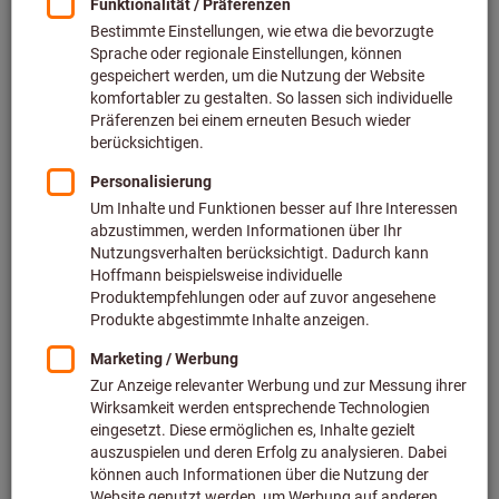
Preis pro 1 Stück
zzgl. MwSt.
zzgl. Versandkosten
Individuelle Preisanzeige für Geschäftskunden nach
Anmeldung.
Menge
In den Warenkorb
Voraussichtliche Lieferzeit: 2-3 Wochen