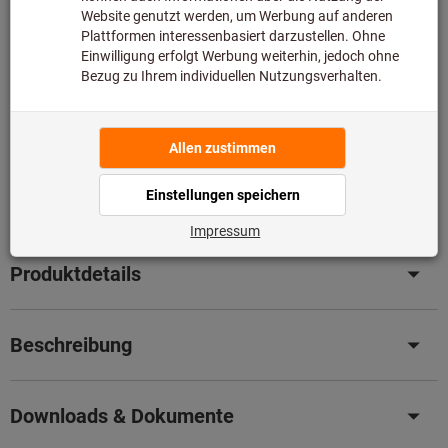
Diesen Artikel bestellen wir für Sie direkt beim Hersteller,
da er nicht Bestandteil unseres Hauptsortiments ist und
somit nicht bei uns auf Lager liegt.
Infos
Original-Nachschliff für Original Leistung
– Senken Sie
jetzt ganz einfach Ihre Kosten mit unserem
professionellen Nachschleifservice.
Details
Artikel merken
Artikel teilen
Produktdetails
Beschreibung
Downloads & Dokumente