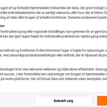
plus moms
plus fragt
Individuelle priser for erhve
Antal
Anslået leveringstid: 2-3 uge
Bemærk venligst den
Vi bestiller denne vare
hovedsortiment og der
Tilføj til ønskeliste