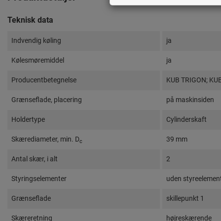
Teknisk data
Indvendig køling
ja
Kølesmøremiddel
ja
Producentbetegnelse
KUB TRIGON; KUB
Grænseflade, placering
på maskinsiden
Holdertype
Cylinderskaft
Skærediameter, min. D
39 mm
c
Antal skær, i alt
2
Styringselementer
uden styreelemen
Grænseflade
skillepunkt 1
Skæreretning
højreskærende