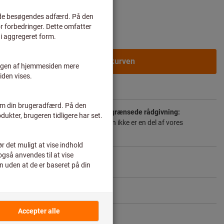
rvskunder efter
login.
I varekurven
r
 forlængede leveringstid og den begrænsede rådgivning:
 til dig direkte fra producenten, da den ikke er en del af vores
for ikke er på lager hos os.
Info
Del artikel