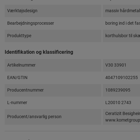
Værktøjsdesign
massiv hårdmetal 
Bearbejdningsprocesser
boring ind i det f
Produkttype
korthulsbor til sk
Identifikation og klassificering
Artikelnummer
V30 33901
EAN/GTIN
4047109102255
Producentnummer
1089239095
L-nummer
L20010 2743
Ceratizit Besighe
Producent/ansvarlig person
www.kometgrou