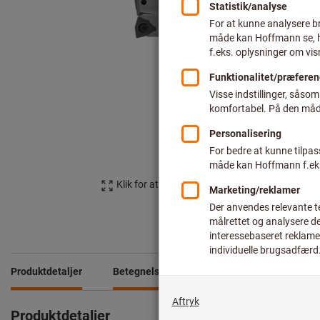
Klik for at forstørre billedet
Produktdetaljer
Betegnelse
Sammenlign produkter
Produktdetaljer