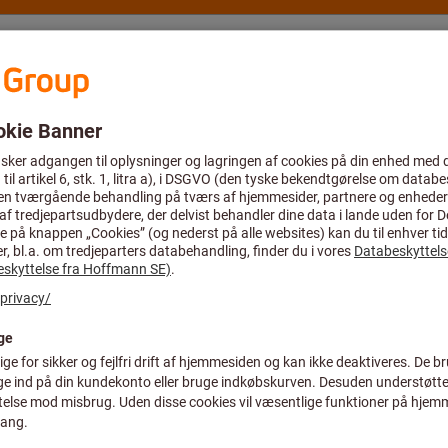
Rådgivning og support
Hoffmann Group
Tilbud %
tøj
Spiralbor og vendeplatte-korthulsbor
Vendeplattekorthulsbo
Vendbar indsa
T.2D.390.R.06
Art.-nr.:
V30 33901
Pris pr. 1 styk