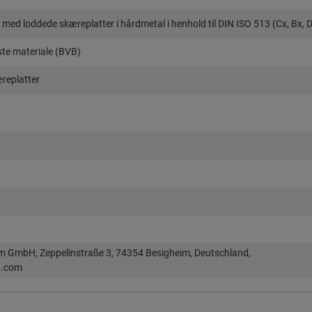
med loddede skæreplatter i hårdmetal i henhold til DIN ISO 513 (Cx, Bx, 
aste materiale (BVB)
æreplatter
im GmbH, Zeppelinstraße 3, 74354 Besigheim, Deutschland,
p.com