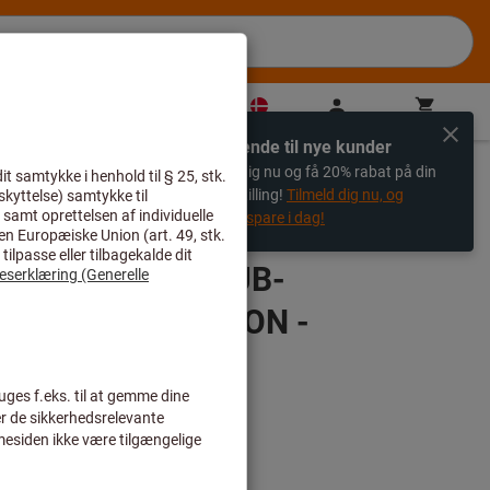
DK
(
da
)
Til login
Varekurv
Direkte køb
Udelukkende til nye kunder
%
Registrer dig nu og få 20% rabat på din
r
første bestilling!
Tilmeld dig nu, og
begynd at spare i dag!
tsboremaskine KUB-
-ABS50 KUB TRIGON -