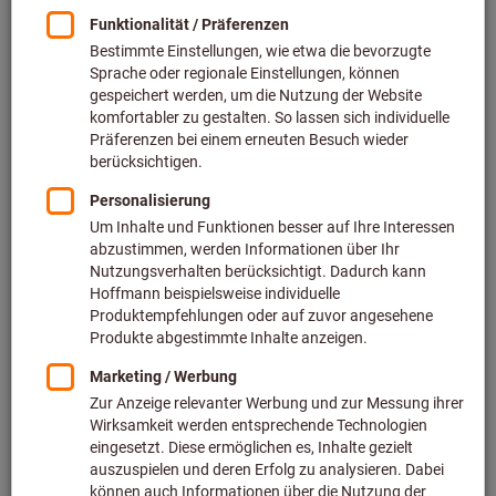
Preis pro 1 Stück
zzgl. MwSt.
zzgl. Versandkosten
Individuelle Preisanzeige für Geschäftskunden nach
Anmeldung.
Menge
In den Warenkorb
Speditionslieferung
Voraussichtliche Lieferzeit: 1-2 Wochen