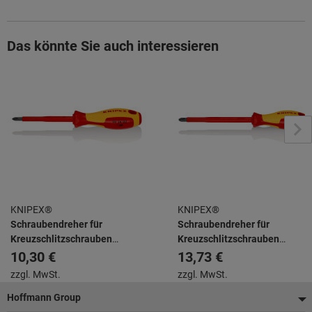
Das könnte Sie auch interessieren
KNIPEX®
KNIPEX®
Schraubendreher für
Schraubendreher für
Kreuzschlitzschrauben
Kreuzschlitzschrauben
Phillips® isolierender
Phillips® isolierender
10,30 €
13,73 €
Mehrkomponenten-Griff,
Mehrkomponenten-Griff,
zzgl. MwSt.
zzgl. MwSt.
VDE-geprüft brüniert 212 mm
VDE-geprüft brüniert 270 mm
Fußzeile
Hoffmann Group