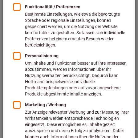
Preis pro 1 Stück
zzgl. MwSt.
zzgl. Versandkosten
Individuelle Preisanzeige für Geschäftskunden nach
Anmeldung.
Anzahl Schubladen:
6
8
Menge
In den Warenkorb