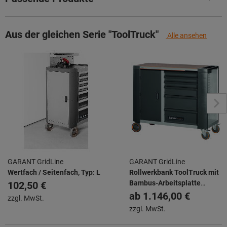
Aus der gleichen Serie "ToolTruck"
Alle ansehen
GARANT GridLine
GARANT GridLine
Wertfach / Seitenfach, Typ: L
Rollwerkbank ToolTruck mit
Bambus-Arbeitsplatte
102,50 €
20×16G
ab
1.146,00 €
zzgl. MwSt.
zzgl. MwSt.