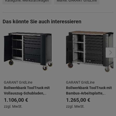
Kategorie:
Werkstattwägen
Marke:
GARANT GridLine
Das könnte Sie auch interessieren
GARANT GridLine
GARANT GridLine
Rollwerkbank ToolTruck mit
Rollwerkbank ToolTruck mit
Vollauszug-Schubladen,
Bambus-Arbeitsplatte,
20×16G, Anzahl Schubladen:
20×16G, Anzahl Schubladen:
1.106,00 €
1.265,00 €
6
8
zzgl. MwSt.
zzgl. MwSt.