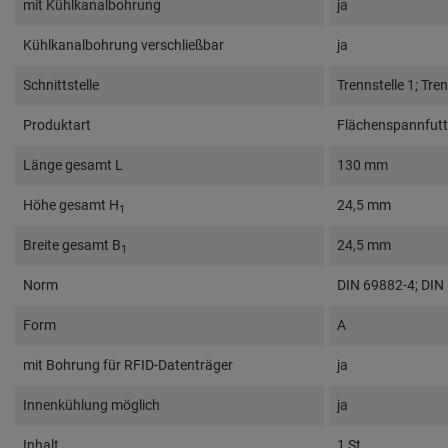
mit Kühlkanalbohrung
ja
Kühlkanalbohrung verschließbar
ja
Schnittstelle
Trennstelle 1; Tren
Produktart
Flächenspannfutt
Länge gesamt L
130 mm
Höhe gesamt H
24,5 mm
1
Breite gesamt B
24,5 mm
1
Norm
DIN 69882-4; DIN
Form
A
mit Bohrung für RFID-Datenträger
ja
Innenkühlung möglich
ja
Inhalt
1 St.