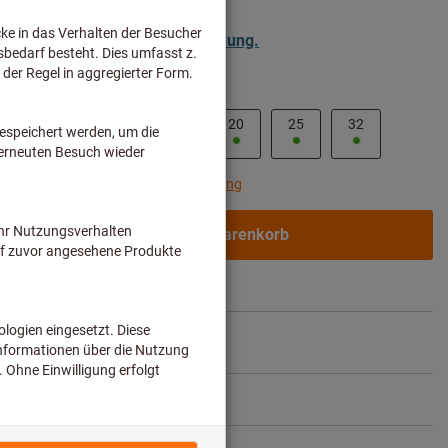
ür Geschäftskunden nach
Anmeldung.
2
14
16
18
20
25
32
chzeitig bestellen?
Zur Schnellerfassung
In den Warenkorb
.
1-2 Werktage
ikel teilen
Blätterkatalog
& Produktberater