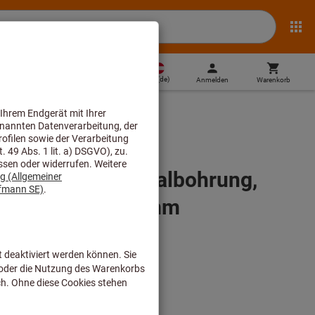
AT
(
de
)
Anmelden
Warenkorb
Direktkauf
tter mit Kühlkanalbohrung,
, Spann-⌀ D
: 6mm
1