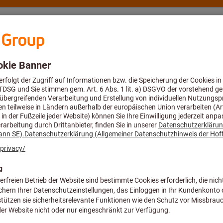
eratung und Support
Hoffmann Group
Angebote %
ftkegel HSK (ISO 12164-1)
Flächenspannfutter (Weldon) HSK
Flächenspannfu
HSK-A 100 kurz
Artikel-Nr.:
304402 6
Preis pro 1 Stück