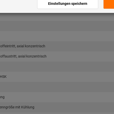
ffeintritt, axial konzentrisch
ffaustritt, axial konzentrisch
 HSK
ung
enngröße mit Kühlung