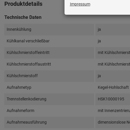
Produktdetails
Technische Daten
Innenkühlung
ja
Kühlkanal verschließbar
ja
Kühlschmierstoffeintritt
mit Kühlschmiersto
Kühlschmierstoffaustritt
mit Kühlschmiersto
Kühlschmierstoff
ja
Aufnahmetyp
Kegel-Hohlschaft
Trennstellenkodierung
HSK10000195
Aufnahmeform
mit Innenzentrier
Aufnahmeausführung
dimensionslose N