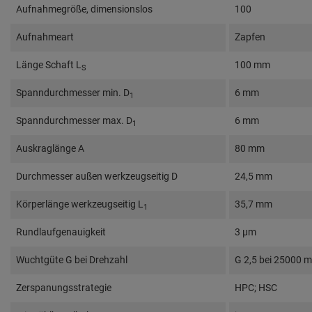
Aufnahmegröße, dimensionslos
100
Aufnahmeart
Zapfen
Länge Schaft L
100 mm
S
Spanndurchmesser min. D
6 mm
1
Spanndurchmesser max. D
6 mm
1
Auskraglänge A
80 mm
Durchmesser außen werkzeugseitig D
24,5 mm
Körperlänge werkzeugseitig L
35,7 mm
1
Rundlaufgenauigkeit
3 µm
Wuchtgüte G bei Drehzahl
G 2,5 bei 25000 m
Zerspanungsstrategie
HPC; HSC