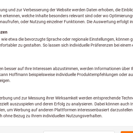
zzgl. MwSt.
zzgl. Versandkosten
Individuelle Preisanzeige f
Spann-⌀ D
(mm):
1
6
8
10
1
Wollen Sie mehrere Varianten glei
Menge
Bild zum Vergrößern anklicken
Lieferzeit ca
Sofort lieferbar
Artikel merken
Art
Produkte vergleichen
Passende Produkte
Services 